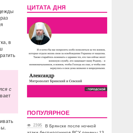
ЦИТАТА ДНЯ
дежды
 раз
ся
ка, в
аш
тратить
лся с
ывает
ПОПУЛЯРНОЕ
шивать
2395
В Брянске после ночной
вы.
атаки беспилотников ВСУ ранены 13