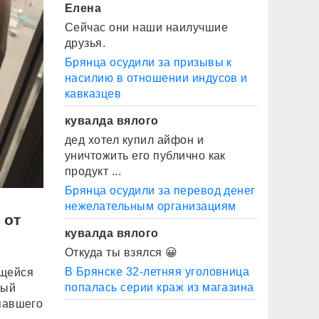
Елена
Сейчас они наши наилучшие
друзья.
Брянца осудили за призывы к
насилию в отношении индусов и
кавказцев
кувалда вялого
дед хотел купил айфон и
уничтожить его публично как
продукт ...
Брянца осудили за перевод денег
нежелательным организациям
 от
кувалда вялого
Откуда ты взялся 😀
В Брянске 32-летняя уголовница
ющейся
попалась серии краж из магазина
ный
опавшего