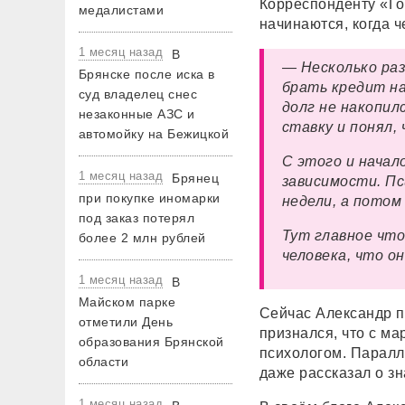
Корреспонденту «Го
медалистами
начинаются, когда ч
1 месяц назад
В
— Несколько раз
Брянске после иска в
брать кредит на
суд владелец снес
долг не накопил
незаконные АЗС и
ставку и понял,
автомойку на Бежицкой
С этого и начало
1 месяц назад
Брянец
зависимости. Пс
при покупке иномарки
недели, а потом
под заказ потерял
Тут главное что
более 2 млн рублей
человека, что он
1 месяц назад
В
Майском парке
Сейчас Александр п
отметили День
признался, что с м
образования Брянской
психологом. Паралл
области
даже рассказал о з
1 месяц назад