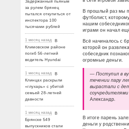
в сети игровой зав
Задержанный пьяным
за рулем брянец
В прошлый раз мы 
пытался откупиться от
футболист, которому
инспектора 100
нашим собеседником
тысячами рублей
играми он начал ещё
1 месяц назад
В
Всё начиналось с бр
Климовском районе
которой он развлека
погиб 56-летний
собеседник познаком
водитель Hyundai
огромные деньги.
1 месяц назад
В
— Поступил в ву
Клинцах раскрыли
течении пару ле
«глухарь» с убитой
вырастали с дет
семьей 28-летней
соучредителями 
давности
Александр.
1 месяц назад
В
В итоге парень зал
Брянске 549
деньги у родственн
выпускников стали