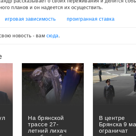
сандр рассказывает о своих переживания и делится соб
ного планов и он надеется их осуществить.
игровая зависимость
проигранная ставка
свою новость - вам
сюда
.
е
ул
На брянской
В центре
трассе 27-
Брянска 9 м
летний лихач
ограничат