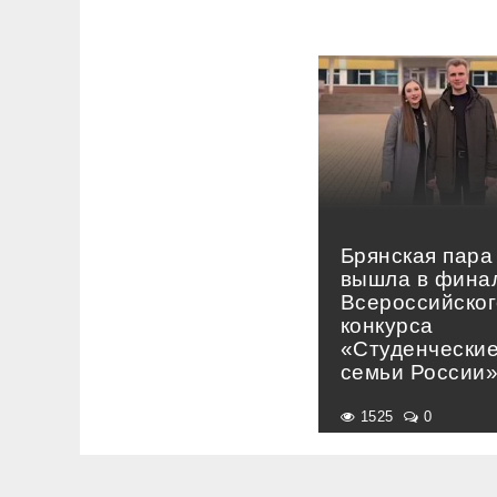
Брянская пара
вышла в фина
Всероссийског
конкурса
«Студенчески
семьи России
1525
0