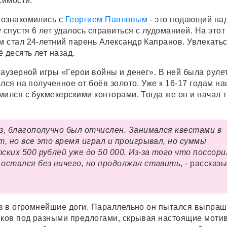
исимости.
познакомились с
Георгием Павловым
- это подающий на
 спустя 6 лет удалось справиться с лудоманией. На этот
 стал 24-летний парень Александр Капранов. Увлекать
 десять лет назад.
аузерной игры «Герои войны и денег». В ней была рулет
лся на полученное от боёв золото. Уже к 16-17 годам н
ился с букмекерскими конторами. Тогда же он и начал 
з, благополучно был отчислен. Занимался квестами в
т, но все это время играл и проигрывал, но суммы
ских 500 рублей уже до 50 000. Из-за того что поссори
остался без ничего, но продолжал ставить
, - рассказ
ез в огромнейшие доги. Параллельно он пытался выпра
иков под разными предлогами, скрывая настоящие моти