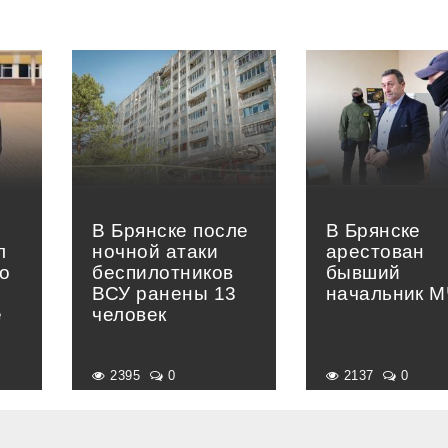
В Брянске после
В Брянске
л
ночной атаки
арестован
о
беспилотников
бывший
ВСУ ранены 13
начальник 
е
человек
»
2395
0
2137
0