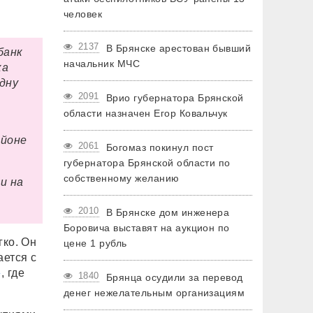
человек
2137
В Брянске арестован бывший
банк
начальник МЧС
ка
одну
2091
Врио губернатора Брянской
области назначен Егор Ковальчук
айоне
2061
Богомаз покинул пост
губернатора Брянской области по
собственному желанию
и на
2010
В Брянске дом инженера
Боровича выставят на аукцион по
гко. Он
цене 1 рубль
ается с
»
, где
1840
Брянца осудили за перевод
денег нежелательным организациям