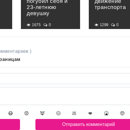
погубил себя и
движение
23-летнюю
транспорта
девушку
1675
0
1299
0
комментариев )
траницам
😷
😡
👿
😖
💩
💋
🤮
🤑