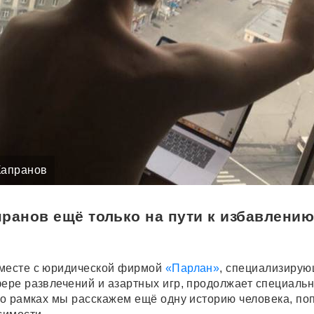
Капранов
ранов ещё только на пути к избавлению
вместе с юридической фирмой
«Парлан»
, специализиру
фере развлечений и азартных игр, продолжает специаль
его рамках мы расскажем ещё одну историю человека, п