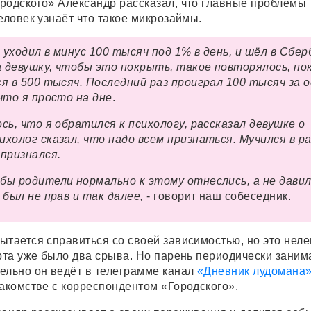
родского» Александр рассказал, что главные проблемы
еловек узнаёт что такое микрозаймы.
 уходил в минус 100 тысяч под 1% в день, и шёл в Сбер
 девушку, чтобы это покрыть, такое повторялось, по
ся в 500 тысяч. Последний раз проиграл 100 тысяч за 
 что я просто на дне
.
сь, что я обратился к психологу, рассказал девушке о
ихолог сказал, что надо всем признаться. Мучился в р
 признался.
бы родители нормально к этому отнеслись, а не давил
 был не прав и так далее,
- говорит наш собеседник.
ытается справиться со своей зависимостью, но это неле
арта уже было два срыва. Но парень периодически заним
ельно он ведёт в телеграмме канал
«Дневник лудомана
накомстве с корреспондентом «Городского».