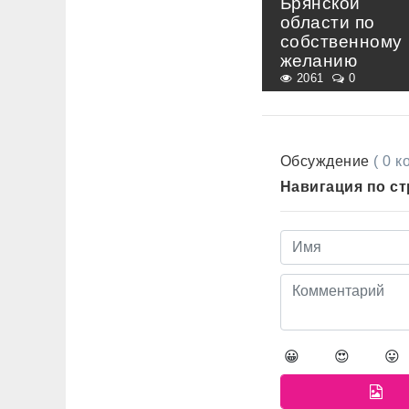
Брянской
области по
собственному
желанию
2061
0
Обсуждение
( 0 
Навигация по с
😀
😍
😛