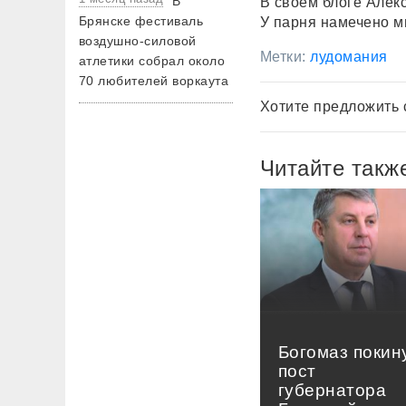
В
В своём блоге Алек
Брянске фестиваль
У парня намечено м
воздушно-силовой
Метки:
лудомания
атлетики собрал около
70 любителей воркаута
Хотите предложить 
Читайте такж
Богомаз покин
пост
губернатора