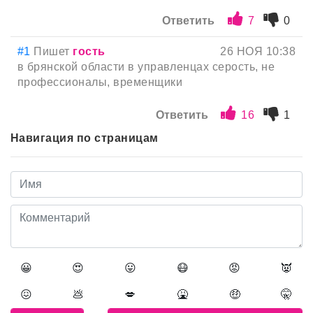
Ответить
7
0
#1
Пишет
гость
26 НОЯ 10:38
в брянской области в управленцах серость, не
профессионалы, временщики
Ответить
16
1
Навигация по страницам
😀
😍
😛
😷
😡
👿
😖
💩
💋
🤮
🤑
🤫