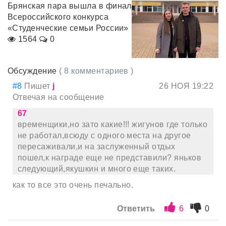
Брянская пара вышла в финал
Всероссийского конкурса
«Студенческие семьи России»
1564
0
Обсуждение
( 8 комментариев )
#8
Пишет
j
26 НОЯ 19:22
Отвечая на сообщение
67
временщики,но зато какие!!! жигунов где только
не работал,всюду с одного места на другое
пересаживали,и на заслуженный отдых
пошел,к награде еще не представили? яньков
следующий,якушкин и много еще таких.
как то все это очень печально.
Ответить
6
0