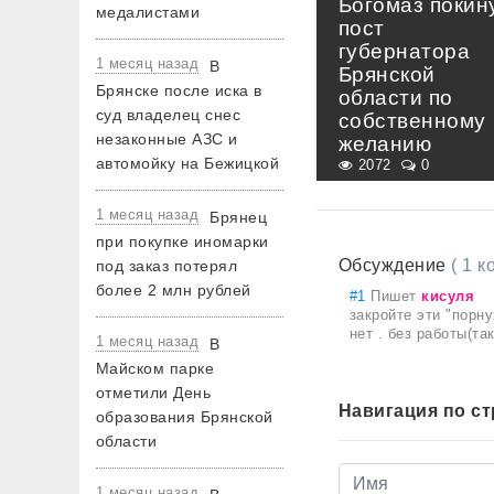
Богомаз покин
медалистами
пост
губернатора
1 месяц назад
В
Брянской
Брянске после иска в
области по
суд владелец снес
собственному
незаконные АЗС и
желанию
автомойку на Бежицкой
2072
0
1 месяц назад
Брянец
при покупке иномарки
Обсуждение
( 1 
под заказ потерял
более 2 млн рублей
#1
Пишет
кисуля
закройте эти "порну
нет . без работы(та
1 месяц назад
В
Майском парке
отметили День
Навигация по с
образования Брянской
области
1 месяц назад