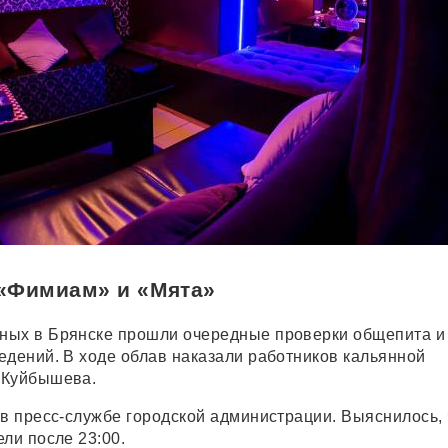
«Фимиам» и «Мята»
ных в Брянске прошли очередные проверки общепита и
едений. В ходе облав наказали работников кальянной
 Куйбышева.
 в пресс-службе городской администрации. Выяснилось, 
ли после 23:00.