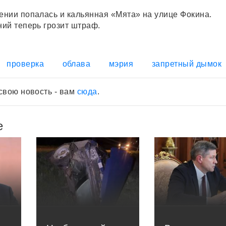
нии попалась и кальянная «Мята» на улице Фокина.
ий теперь грозит штраф.
проверка
облава
мэрия
запретный дымок
свою новость - вам
сюда
.
е