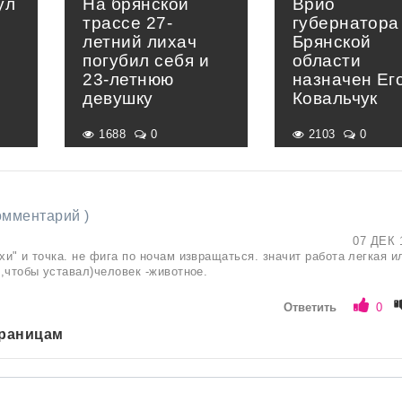
ул
На брянской
Врио
трассе 27-
губернатора
летний лихач
Брянской
погубил себя и
области
23-летнюю
назначен Ег
девушку
Ковальчук
1688
0
2103
0
комментарий )
07 ДЕК 
хи" и точка. не фига по ночам извращаться. значит работа легкая и
к,чтобы уставал)человек -животное.
Ответить
0
траницам