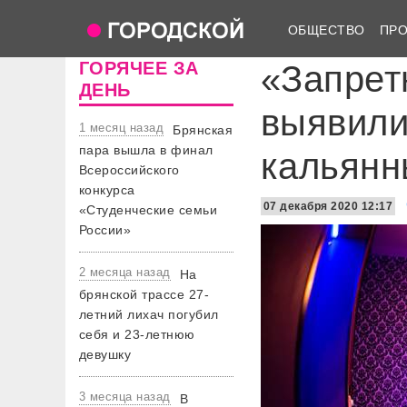
ОБЩЕСТВО
ПР
ГОРЯЧЕЕ ЗА
«Запрет
ДЕНЬ
выявили
1 месяц назад
Брянская
пара вышла в финал
кальянн
Всероссийского
конкурса
07 декабря 2020 12:17
«Студенческие семьи
России»
2 месяца назад
На
брянской трассе 27-
летний лихач погубил
себя и 23-летнюю
девушку
3 месяца назад
В