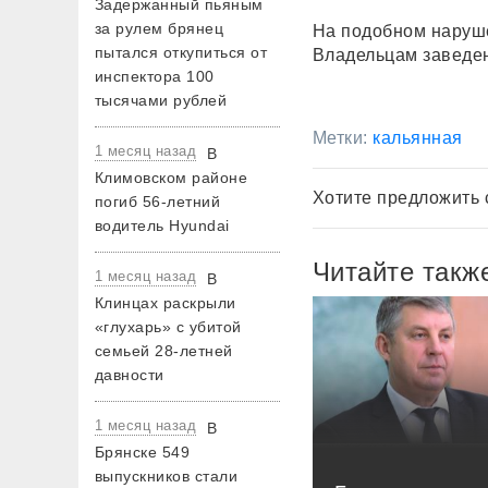
Задержанный пьяным
за рулем брянец
На подобном наруше
пытался откупиться от
Владельцам заведен
инспектора 100
тысячами рублей
Метки:
кальянная
1 месяц назад
В
Климовском районе
Хотите предложить 
погиб 56-летний
водитель Hyundai
Читайте такж
1 месяц назад
В
Клинцах раскрыли
«глухарь» с убитой
семьей 28-летней
давности
1 месяц назад
В
Брянске 549
выпускников стали