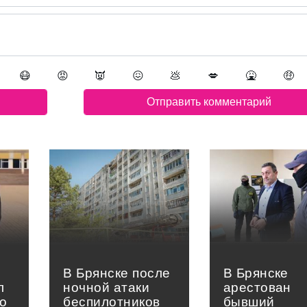
😷
😡
👿
😖
💩
💋
🤮
🤑
В Брянске после
В Брянске
л
ночной атаки
арестован
о
беспилотников
бывший