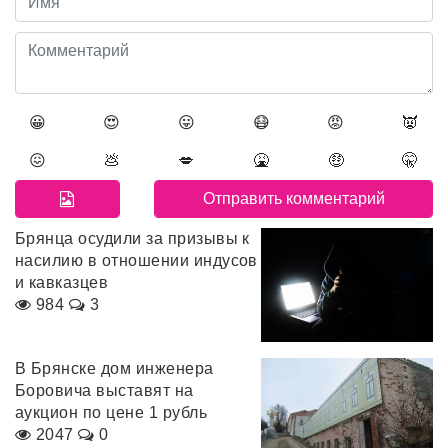
😀
😍
😛
😷
😡
👿
😖
💩
💋
🤮
🤑
🤫
Брянца осудили за призывы к
насилию в отношении индусов
и кавказцев
984
3
В Брянске дом инженера
Боровича выставят на
аукцион по цене 1 рубль
2047
0