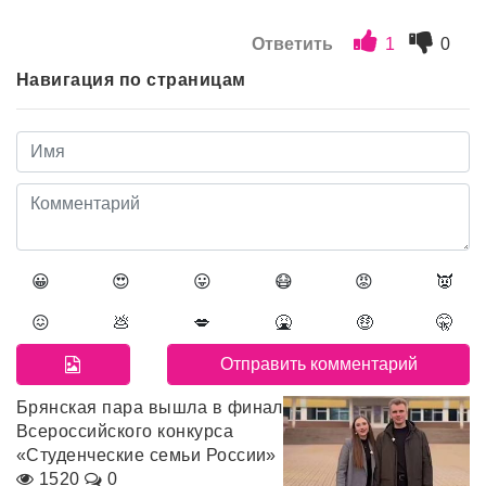
Ответить
1
0
Навигация по страницам
😀
😍
😛
😷
😡
👿
😖
💩
💋
🤮
🤑
🤫
Брянская пара вышла в финал
Всероссийского конкурса
«Студенческие семьи России»
1520
0