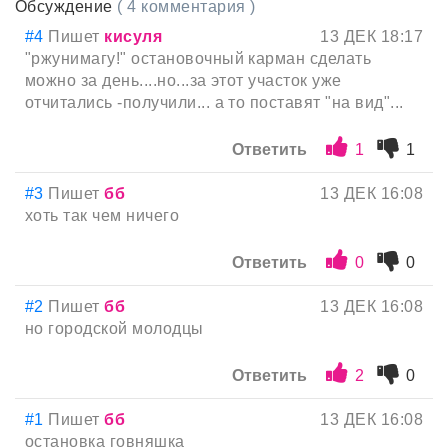
Обсуждение
( 4 комментария )
#4
Пишет
кисуля
13 ДЕК 18:17
"ржунимагу!" остановочный карман сделать
можно за день....но...за этот участок уже
отчитались -получили... а то поставят "на вид"...
Ответить
1
1
#3
Пишет
бб
13 ДЕК 16:08
хоть так чем ничего
Ответить
0
0
#2
Пишет
бб
13 ДЕК 16:08
но городской молодцы
Ответить
2
0
#1
Пишет
бб
13 ДЕК 16:08
остановка говняшка