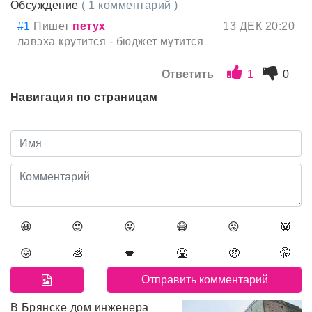
Обсуждение
( 1 комментарий )
#1
Пишет
петух
13 ДЕК 20:20
лавэха крутится - бюджет мутится
Ответить
1
0
Навигация по страницам
😀
😍
😛
😷
😡
👿
😖
💩
💋
🤮
🤑
🤫
В Брянске дом инженера