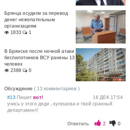
Брянца осудили за перевод
денег нежелательным
организациям
1833
1
В Брянске после ночной атаки
беспилотников ВСУ ранены 13
человек
2388
0
Обсуждение
( 13 комментариев )
#13
Пишет
вот!
16 ДЕК 17:54
учись у этого дяди , кулешова и твой сранный
департамент!
Ответить
2
0