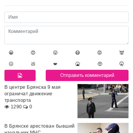
😀
😍
😛
😷
😡
👿
😖
💩
💋
🤮
🤑
🤫
В центре Брянска 9 мая
ограничат движение
транспорта
1290
0
В Брянске арестован бывший
начальник МЧС