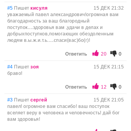
#5
Пишет
кисуля
15 ДЕК 21:32
уважаемый павел александрович!огромная вам
благодарность за ваш благородный
поступок....здоровья вам ,удачи в делах и
добрыхпоступков,помогающих обездоленным
людям в.ы.ж.и.т.ь.....спаси(вас)бо(г)!
Ответить
20
0
#4
Пишет
зоя
15 ДЕК 21:15
браво!
Ответить
12
0
#3
Пишет
сергей
15 ДЕК 21:05
павел! огромное вам спасибо! ваш поступок
вселяет веру в человека и человечность! дай бог
вам здоровья!