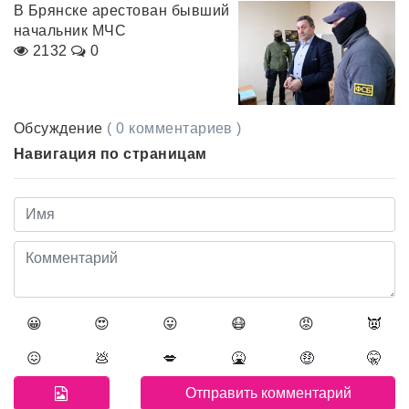
В Брянске арестован бывший
начальник МЧС
2132
0
Обсуждение
( 0 комментариев )
Навигация по страницам
😀
😍
😛
😷
😡
👿
😖
💩
💋
🤮
🤑
🤫