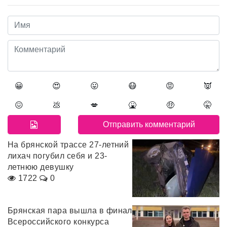
😀
😍
😛
😷
😡
👿
😖
💩
💋
🤮
🤑
🤫
На брянской трассе 27-летний
лихач погубил себя и 23-
летнюю девушку
1722
0
Брянская пара вышла в финал
Всероссийского конкурса