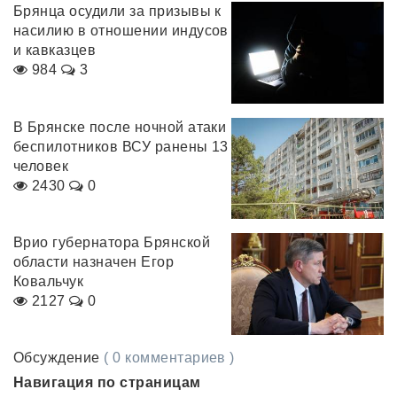
Брянца осудили за призывы к
насилию в отношении индусов
и кавказцев
984
3
В Брянске после ночной атаки
беспилотников ВСУ ранены 13
человек
2430
0
Врио губернатора Брянской
области назначен Егор
Ковальчук
2127
0
Обсуждение
( 0 комментариев )
Навигация по страницам