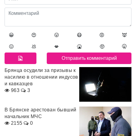
😀
😍
😛
😷
😡
👿
😖
💩
💋
🤮
🤑
🤫
Брянца осудили за призывы к
насилию в отношении индусов
и кавказцев
963
3
В Брянске арестован бывший
начальник МЧС
2155
0