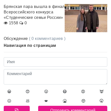
Брянская пара вышла в финал
Всероссийского конкурса
«Студенческие семьи России»
1558
0
Обсуждение
( 0 комментариев )
Навигация по страницам
😀
😍
😛
😷
😡
👿
😖
💩
💋
🤮
🤑
🤫