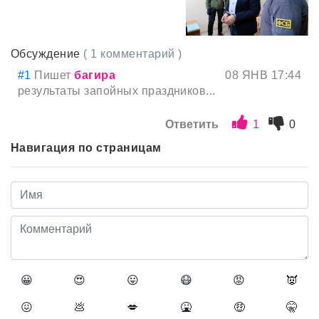
Обсуждение
( 1 комментарий )
#1
Пишет
багира
08 ЯНВ 17:44
результаты запойных праздников...
Ответить
1
0
Навигация по страницам
😀
😍
😛
😷
😡
👿
😖
💩
💋
🤮
🤑
🤫