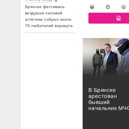
В
Брянске фестиваль
😀
😍
😛
воздушно-силовой
атлетики собрал около
70 любителей воркаута
В Брянске
арестован
бывший
начальник МЧ