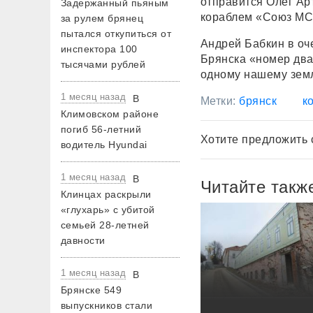
отправится Олег Ар
Задержанный пьяным
кораблем «Союз МС-
за рулем брянец
пытался откупиться от
Андрей Бабкин в оч
инспектора 100
Брянска «номер два
тысячами рублей
одному нашему земл
1 месяц назад
В
Метки:
брянск
к
Климовском районе
погиб 56-летний
Хотите предложить 
водитель Hyundai
1 месяц назад
В
Читайте такж
Клинцах раскрыли
«глухарь» с убитой
семьей 28-летней
давности
1 месяц назад
В
Брянске 549
выпускников стали