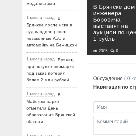
медалистами
В Брянске дом
инженера
1 месяц назад
В
Боровича
Брянске после иска в
выставят на
суд владелец снес
аукцион по це
1 рубль
незаконные АЗС и
автомойку на Бежицкой
2005
0
1 месяц назад
Брянец
при покупке иномарки
под заказ потерял
Обсуждение
( 0 
более 2 млн рублей
Навигация по с
1 месяц назад
В
Майском парке
отметили День
образования Брянской
области
1 месяц назад