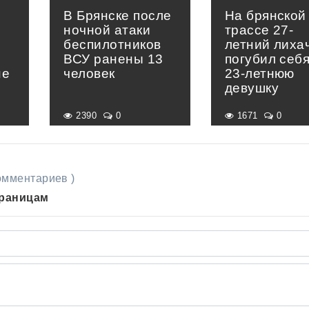
В Брянске после
На брянской
ночной атаки
трассе 27-
беспилотников
летний лиха
ВСУ ранены 13
погубил себя
не
человек
23-летнюю
девушку
2390
0
1671
0
комментариев )
траницам