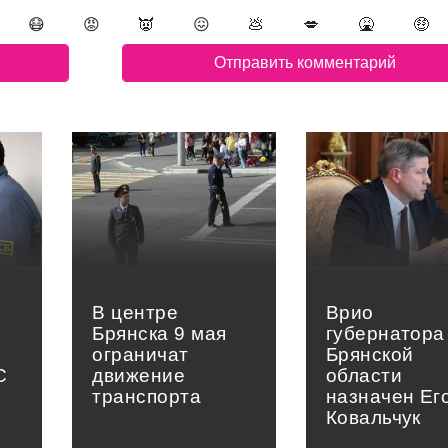
😷
😡
👿
😖
💩
💋
🤮
🤑
В центре
Врио
Брянска 9 мая
губернатора
ограничат
Брянской
С
движение
области
транспорта
назначен Ег
Ковальчук