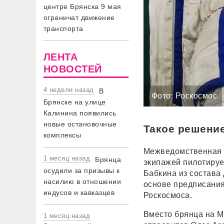
центре Брянска 9 мая
ограничат движение
транспорта
ЛЕНТА
НОВОСТЕЙ
4 недели назад
В
Фото: Роскосмос
Брянске на улице
Калинина появились
новые остановочные
Такое решени
комплексы
Межведомственная к
1 месяц назад
Брянца
экипажей пилотируе
осудили за призывы к
Бабкина из состава
насилию в отношении
основе предписания
индусов и кавказцев
Роскосмоса.
Вместо брянца на М
1 месяц назад