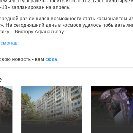
темьев. Пуск ракеты-носителя «Союз-2.1а» с пилотируе
18» запланирован на апрель.
ередной раз лишился возможности стать космонавтом и
». На сегодняшний день в космосе удалось побывать л
яку – Виктору Афанасьеву.
осмонавт
свою новость - вам
сюда
.
е