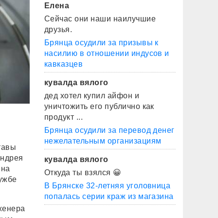
Елена
Сейчас они наши наилучшие
друзья.
Брянца осудили за призывы к
насилию в отношении индусов и
кавказцев
кувалда вялого
дед хотел купил айфон и
уничтожить его публично как
продукт ...
Брянца осудили за перевод денег
нежелательным организациям
тавы
Андрея
кувалда вялого
 на
Откуда ты взялся 😀
ужбе
В Брянске 32-летняя уголовница
попалась серии краж из магазина
женера