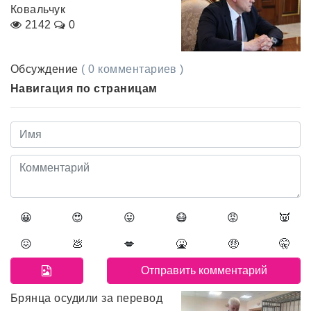
Ковальчук
2142
0
Обсуждение
( 0 комментариев )
Навигация по страницам
😀
😍
😛
😷
😡
👿
😖
💩
💋
🤮
🤑
🤫
Брянца осудили за перевод