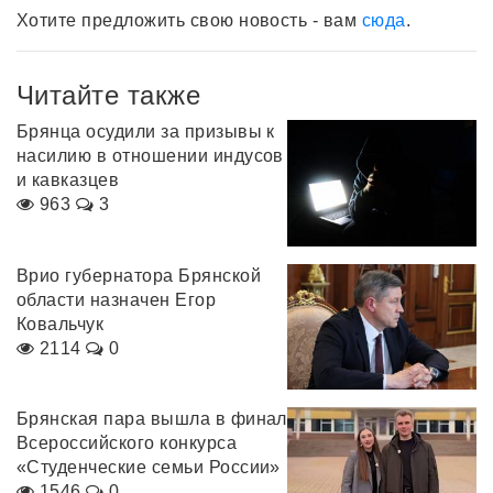
Хотите предложить свою новость - вам
сюда
.
Читайте также
Брянца осудили за призывы к
насилию в отношении индусов
и кавказцев
963
3
Врио губернатора Брянской
области назначен Егор
Ковальчук
2114
0
Брянская пара вышла в финал
Всероссийского конкурса
«Студенческие семьи России»
1546
0