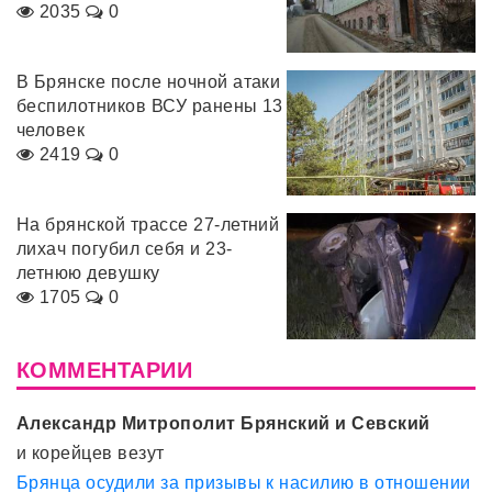
2035
0
В Брянске после ночной атаки
беспилотников ВСУ ранены 13
человек
2419
0
На брянской трассе 27-летний
лихач погубил себя и 23-
летнюю девушку
1705
0
КОММЕНТАРИИ
Александр Митрополит Брянский и Севский
и корейцев везут
Брянца осудили за призывы к насилию в отношении