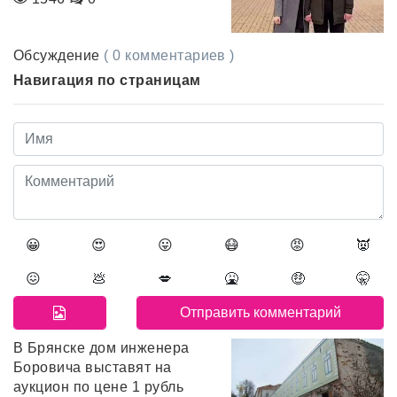
Обсуждение
( 0 комментариев )
Навигация по страницам
😀
😍
😛
😷
😡
👿
😖
💩
💋
🤮
🤑
🤫
В Брянске дом инженера
Боровича выставят на
аукцион по цене 1 рубль