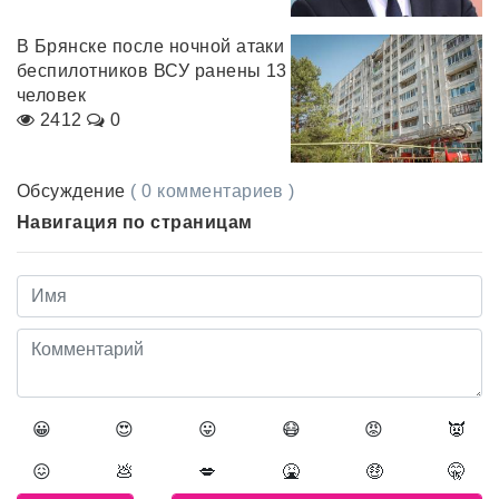
В Брянске после ночной атаки
беспилотников ВСУ ранены 13
человек
2412
0
Обсуждение
( 0 комментариев )
Навигация по страницам
😀
😍
😛
😷
😡
👿
😖
💩
💋
🤮
🤑
🤫