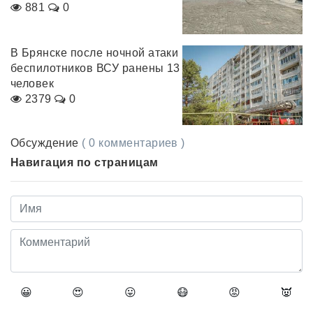
881
0
В Брянске после ночной атаки
беспилотников ВСУ ранены 13
человек
2379
0
Обсуждение
( 0 комментариев )
Навигация по страницам
😀
😍
😛
😷
😡
👿