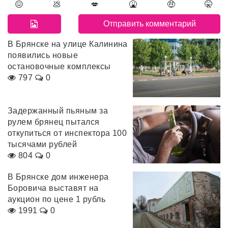
😖
💩
💋
🤮
🤑
🤫
В Брянске на улице Калинина
появились новые
остановочные комплексы
797
0
Задержанный пьяным за
рулем брянец пытался
откупиться от инспектора 100
тысячами рублей
804
0
В Брянске дом инженера
Боровича выставят на
аукцион по цене 1 рубль
1991
0