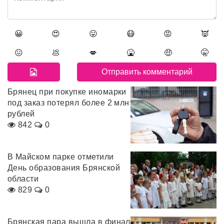
😀
😍
😛
😷
😡
👿
😖
💩
💋
🤮
🤑
🤫
Брянец при покупке иномарки
под заказ потерял более 2 млн
рублей
842
0
В Майском парке отметили
День образования Брянской
области
829
0
Брянская пара вышла в финал