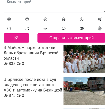
😀
😍
😛
😷
😡
👿
😖
💩
💋
🤮
🤑
🤫
В Майском парке отметили
День образования Брянской
области
833
0
В Брянске после иска в суд
владелец снес незаконные
АЗС и автомойку на Бежицкой
875
0