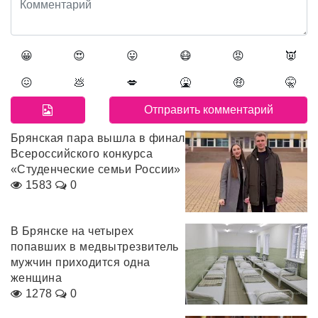
😀
😍
😛
😷
😡
👿
😖
💩
💋
🤮
🤑
🤫
Брянская пара вышла в финал
Всероссийского конкурса
«Студенческие семьи России»
1583
0
В Брянске на четырех
попавших в медвытрезвитель
мужчин приходится одна
женщина
1278
0