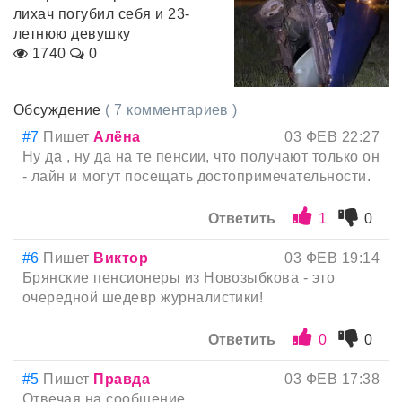
лихач погубил себя и 23-
летнюю девушку
1740
0
Обсуждение
( 7 комментариев )
#7
Пишет
Алёна
03 ФЕВ 22:27
Ну да , ну да на те пенсии, что получают только он
- лайн и могут посещать достопримечательности.
Ответить
1
0
#6
Пишет
Виктор
03 ФЕВ 19:14
Брянские пенсионеры из Новозыбкова - это
очередной шедевр журналистики!
Ответить
0
0
#5
Пишет
Правда
03 ФЕВ 17:38
Отвечая на сообщение