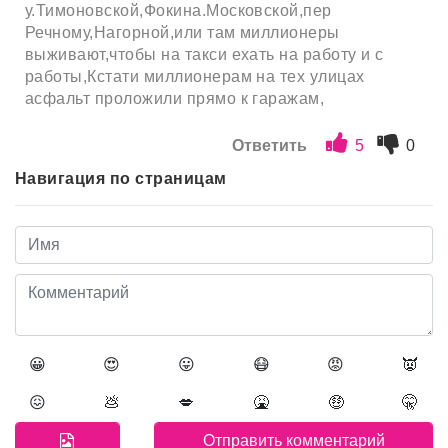
у.Тимоновской,Фокина.Московской,пер
Речному,Нагорной,или там миллионеры
выживают,чтобы на такси ехать на работу и с
работы,Кстати миллионерам на тех улицах
асфальт проложили прямо к гаражам,
Ответить
5
0
Навигация по страницам
😀
😍
😛
😷
😡
👿
😖
💩
💋
🤮
🤑
🤫