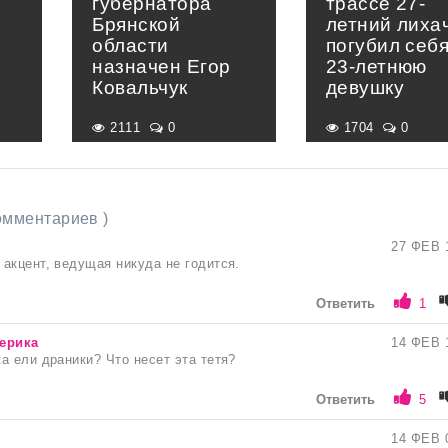
губернатора
трассе 27-
Брянской
летний лиха
области
погубил себя
назначен Егор
23-летнюю
Ковальчук
девушку
2111
0
1704
0
комментариев )
27 ФЕВ 
акцент, ведущая никуда не годится.
Ответить
1
ерика
14 ФЕВ 
а ели драники? Что несет эта тетя?
Ответить
5
14 ФЕВ 