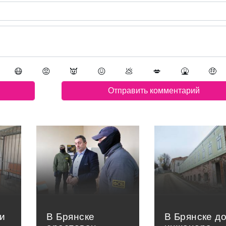
😷
😡
👿
😖
💩
💋
🤮
🤑
и
В Брянске
В Брянске д