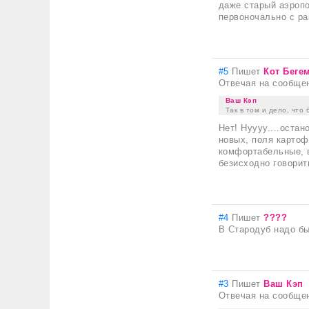
даже старый аэропо
первоночально с ра
#5
Пишет
Кот Беге
Отвечая на сообще
Ваш Кэп
Так в том и дело, что
Нет! Нуууу....оста
новых, поля картоф
комфортабельные, во
безисходно говорит
#4
Пишет
????
В Стародуб надо бы
#3
Пишет
Ваш Кэп
Отвечая на сообще