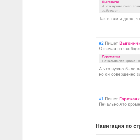
Выгоничи
А что нужно было пока
заброшен.
Так в том и дело, ч
#2
Пишет
Выгонич
Отвечая на сообще
Горожанка
Печально,что кроме По
А что нужно было п
но он совершенно з
#1
Пишет
Горожанк
Печально,что кроме
Навигация по с