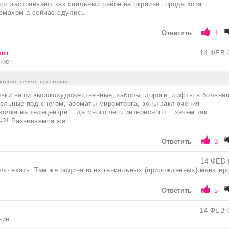
рт эастраивают как спальный район на окраине города хотя
змахом а сейчас сдулись
Ответить
1
мот
14 ФЕВ 
ние
 больше нечего показывать.
новки наши высокохудожественные, заборы, дороги, лифты в больни
ельные под снегом, ароматы миромторга, зоны заключения
лка на телецентре....да много чего интересного....зачем так
ь?! Развиваемся же
Ответить
3
14 ФЕВ 
ло ехать. Там же родина всех гениальных (прирожденных) манагер
Ответить
5
14 ФЕВ 
ние