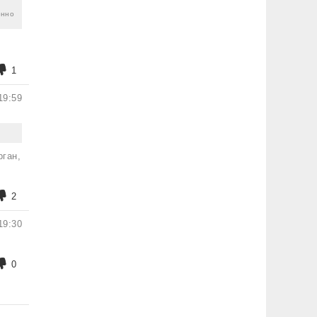
енно
1
19:59
рган,
2
19:30
0