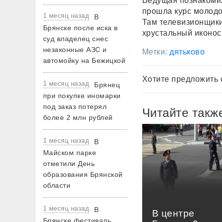
Ведущая познакомил
прошла курс молодо
1 месяц назад
В
Там телевизионщики
Брянске после иска в
хрустальный иконос
суд владелец снес
незаконные АЗС и
Метки:
дятьково
автомойку на Бежицкой
Хотите предложить 
1 месяц назад
Брянец
при покупке иномарки
под заказ потерял
Читайте такж
более 2 млн рублей
1 месяц назад
В
Майском парке
отметили День
образования Брянской
области
1 месяц назад
В
В центре
Брянске фестиваль