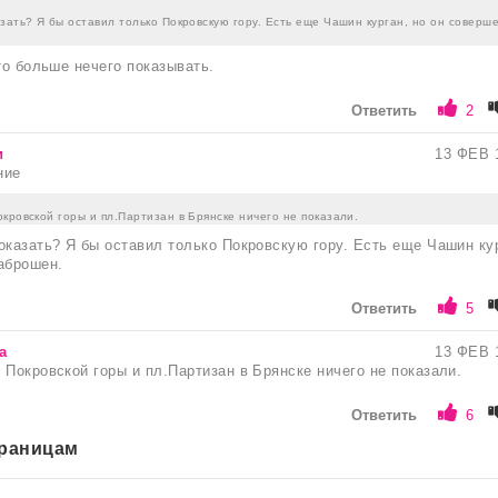
зать? Я бы оставил только Покровскую гору. Есть еще Чашин курган, но он соверш
то больше нечего показывать.
Ответить
2
и
13 ФЕВ 
ние
кровской горы и пл.Партизан в Брянске ничего не показали.
оказать? Я бы оставил только Покровскую гору. Есть еще Чашин ку
аброшен.
Ответить
5
а
13 ФЕВ 
 Покровской горы и пл.Партизан в Брянске ничего не показали.
Ответить
6
траницам