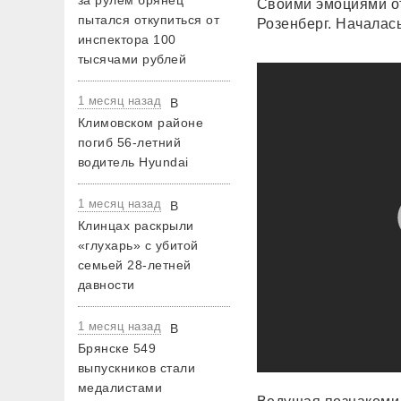
за рулем брянец
Своими эмоциями о
пытался откупиться от
Розенберг. Началас
инспектора 100
тысячами рублей
1 месяц назад
В
Климовском районе
погиб 56-летний
водитель Hyundai
1 месяц назад
В
Клинцах раскрыли
«глухарь» с убитой
семьей 28-летней
давности
1 месяц назад
В
Брянске 549
выпускников стали
медалистами