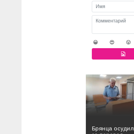
😀
😍
😛
Брянца осудил