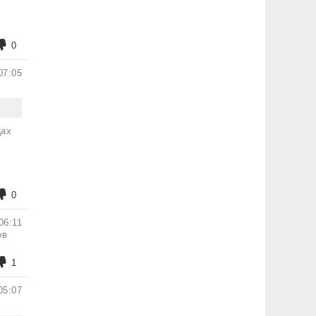
0
07:05
цах
0
06:11
ов
1
05:07