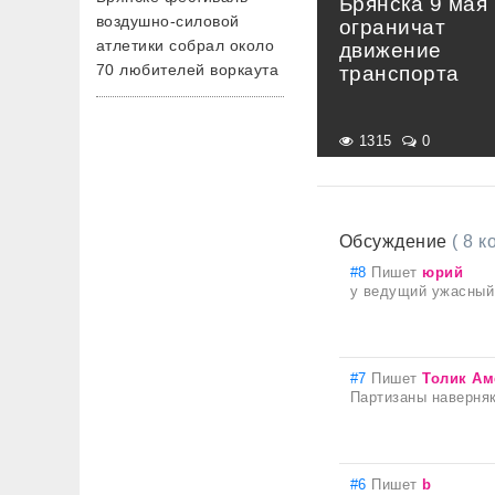
Брянска 9 мая
воздушно-силовой
ограничат
атлетики собрал около
движение
70 любителей воркаута
транспорта
1315
0
Обсуждение
( 8 
#8
Пишет
юрий
у ведущий ужасный 
#7
Пишет
Толик Ам
Партизаны наверняк
#6
Пишет
b