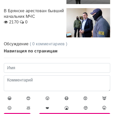
В Брянске арестован бывший
начальник МЧС
2170
0
Обсуждение
( 0 комментариев )
Навигация по страницам
😀
😍
😛
😷
😡
👿
😖
💩
💋
🤮
🤑
🤫