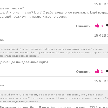
15 ФЕВ 
ишь им пенсию?
ь. А кто им платит? Бог? С работающего же вычитают. Ещё возра
гда ещё проживут на плаву какое-то время.
Ответить
3
15 ФЕВ 
ние
нченный дол-б. Они по-твоему не работали или они виноваты, что у тебя низкая
ы платишь им пенсию? Будто у них пенсия 50 тыс, а у тебя из за этого зарплата 15
 пожелать недожить до пенсии.
доживи до понедельника идиот.
Ответить
3
15 ФЕВ 
ние
нченный дол-б. Они по-твоему не работали или они виноваты, что у тебя низкая
ы платишь им пенсию? Будто у них пенсия 50 тыс, а у тебя из за этого зарплата 15
 пожелать недожить до пенсии.
 Внимательно вчитайся ! Я не работал что ли всю жизнь ??? А мне з