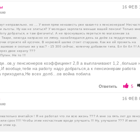
ры
16 ФЕВ 
ние
ймут неправильно. но ... У меня прям ненависть уже какая-то к пенсионерам! Несчас
е и льготы. Ну как не злиться? У молодых зарплата меньше вашей пенсии! Только мн
оту добраться, и там фигачить!. А не проснувшись переться по магазинам за
 Твари, никогда напрасно не ляпну, нанаблюдался день за днём за пердунчиками.
чки отрежте ей кусочек. В норковой шапке стоит старушка. Как же ей прожить на
шиваю и сколько же у вас? - 15 300 сейчас, копеечку добавили типа. Бл бл бл !!! А
через двое херачу ???
Путин. Не то !!!
де..ов,у пенсионеров коэффициент 2,8 а выплачивают 1,2 ,больше 
И вообще,тебе на работу надо добраться,а к пенсионерам работа
 приходила,Не всех долб...ов война побила
Ответить
5
n
16 ФЕВ 
ние
имательно вчитайся ! Я не работал что ли всю жизнь ??? А мне за пять лет до пен
лили срок !!!!! Чтобы этим несчастным вроде улучшить !!! Ну, улучшили ??? И меня
и этим хр.