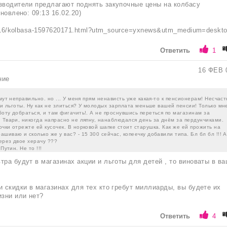
зводители предлагают поднять закупочные цены на колбасу
бновлено: 09:13 16.02.20)
10216/kolbasa-1597620171.html?utm_source=yxnews&utm_medium=deskt
Ответить
1
n
16 ФЕВ 
ние
ймут неправильно. но ... У меня прям ненависть уже какая-то к пенсионерам! Несчас
е и льготы. Ну как не злиться? У молодых зарплата меньше вашей пенсии! Только мн
оту добраться, и там фигачить!. А не проснувшись переться по магазинам за
 Твари, никогда напрасно не ляпну, нанаблюдался день за днём за пердунчиками.
чки отрежте ей кусочек. В норковой шапке стоит старушка. Как же ей прожить на
шиваю и сколько же у вас? - 15 300 сейчас, копеечку добавили типа. Бл бл бл !!! А
через двое херачу ???
Путин. Не то !!!
тра будут в магазинах акции и льготы для детей , то виноваты в в
и скидки в магазинах для тех кто гребут миллиарды, вы будете их
изни или нет?
Ответить
4