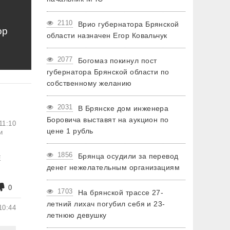
2110
Врио губернатора Брянской
ор
области назначен Егор Ковальчук
2077
Богомаз покинул пост
губернатора Брянской области по
собственному желанию
2031
В Брянске дом инженера
Боровича выставят на аукцион по
11:10
цене 1 рубль
и
1856
Брянца осудили за перевод
Е
денег нежелательным организациям
0
1703
На брянской трассе 27-
летний лихач погубил себя и 23-
10:44
летнюю девушку