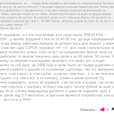
ймут неправильно. но ... У меня прям ненависть уже какая-то к пенсионерам! Несчас
е и льготы. Ну как не злиться? У молодых зарплата меньше вашей пенсии! Только мн
оту добраться, и там фигачить!. А не проснувшись переться по магазинам за
 Твари, никогда напрасно не ляпну, нанаблюдался день за днём за пердунчиками.
чки отрежте ей кусочек. В норковой шапке стоит старушка. Как же ей прожить на
шиваю и сколько же у вас? - 15 300 сейчас, копеечку добавили типа. Бл бл бл !!! А
через двое херачу ???
Путин. Не то !!!
не подумали, что эти пенсионеры всю свою жизнь РАБОТАЛИ -
И - у многих трудовой стаж по 30,40,50 лет, да ещё непрерывный
о когда между работами перерыв не должен быть дне недели, у меня
 стаж без года СОРОК трудовых лет, т.е. всю свою сознательную 
е могу позволить купить себе шубу? на сегодняшние пенсии шубу не
 работали, то многие покупали себе шубы и на 40-летие, 50-летие, 6
нюжку на юбилей и вскладчину покупали эти шубы, вот и ходят
шубах по сей день, до 2008 года и шубы были не такими дорогими в
намного крепче и дороже по отношению к доллару, так что нынешние
ли, чтоб ходить в этих шубах, а насчет сёмгочки - я то же пенсион
 кушать эту сёмгочку, а не колбасу, узнаю в каком крупной ТЦ
чка подешевле, куплю её родимую, сам засолю и кушаю, так поле
 чем покупать к завтраку колбасу под одну тысячу рублей за один к
гда 18-20 летняя макрощелка щеголяет в дорогой норковой шубе и
ке ценой под 2-3 миллиона, и при этом является безработной, или к
.. вот то-то и ОНО!
Ответить
4