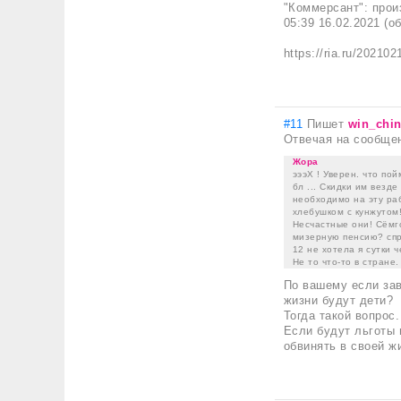
"Коммерсант": прои
05:39 16.02.2021 (о
https://ria.ru/202
#11
Пишет
win_chi
Отвечая на сообще
Жора
эээХ ! Уверен. что по
бл ... Скидки им везд
необходимо на эту раб
хлебушком с кунжутом!
Несчастные они! Сёмго
мизерную пенсию? спра
12 не хотела я сутки 
Не то что-то в стране. 
По вашему если зав
жизни будут дети?
Тогда такой вопрос.
Если будут льготы 
обвинять в своей ж