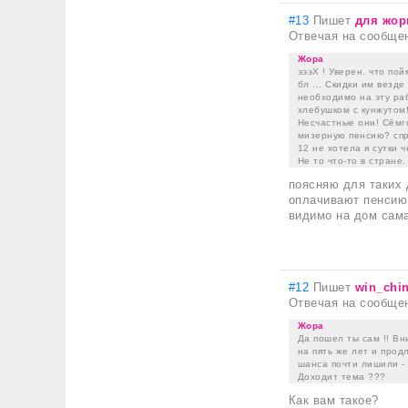
#13
Пишет
для жо
Отвечая на сообще
Жора
эээХ ! Уверен. что по
бл ... Скидки им везд
необходимо на эту раб
хлебушком с кунжутом!
Несчастные они! Сёмго
мизерную пенсию? спра
12 не хотела я сутки 
Не то что-то в стране. 
поясняю для таких 
оплачивают пенсию,
видимо на дом сама
#12
Пишет
win_chi
Отвечая на сообще
Жора
Да пошел ты сам !! Вн
на пять же лет и прод
шанса почти лишили - 
Доходит тема ???
Как вам такое?