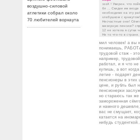
эээХ ! Уверен. что по
воздушно-силовой
бл ... Скидки им везд
атлетики собрал около
необходимо на эту раб
хлебушком с кунжутом!
70 любителей воркаута
Несчастные они! Сёмго
мизерную пенсию? спра
12 не хотела я сутки 
Не то что-то в стране. 
мил человек! а вы 
понимаешь, РАБОТАЛ
трудовой стаж - эт
например, трудовой
работал, и я что н
купишь, а вот когда
летие - подарят де
пенсионеры в этих 
цене, и рубль был 
пенсионерки заслужи
но стараюсь так же
замороженная сёмго
и намного дешевле,
вас не смущает, ко
катается на иномар
нибудь студенткой..