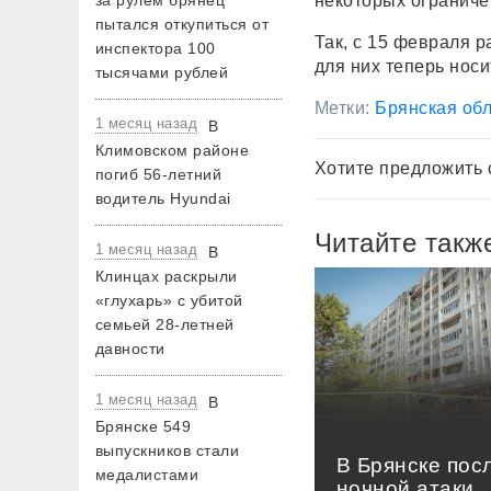
за рулем брянец
некоторых ограниче
пытался откупиться от
Так, с 15 февраля 
инспектора 100
для них теперь нос
тысячами рублей
Метки:
Брянская обл
1 месяц назад
В
Климовском районе
Хотите предложить 
погиб 56-летний
водитель Hyundai
Читайте такж
1 месяц назад
В
Клинцах раскрыли
«глухарь» с убитой
семьей 28-летней
давности
1 месяц назад
В
Брянске 549
выпускников стали
В Брянске пос
медалистами
ночной атаки