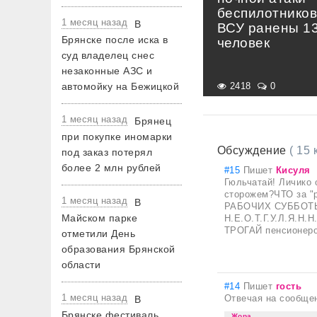
беспилотнико
1 месяц назад
В
ВСУ ранены 1
Брянске после иска в
человек
суд владелец снес
незаконные АЗС и
автомойку на Бежицкой
2418
0
1 месяц назад
Брянец
при покупке иномарки
Обсуждение
( 15
под заказ потерял
более 2 млн рублей
#15
Пишет
Кисуля
Гюльчатай! Личико 
сторожем?ЧТО за "р
1 месяц назад
В
РАБОЧИХ СУББОТЫ
Майском парке
Н.Е.О.Т.Г.У.Л.Я.Н.
ТРОГАЙ пенсионеров
отметили День
образования Брянской
области
#14
Пишет
гость
1 месяц назад
Отвечая на сообще
В
Брянске фестиваль
Жора