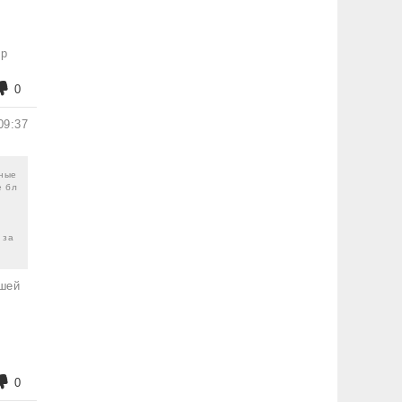
op
0
09:37
тные
е бл
 за
ашей
0