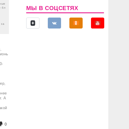
тные
МЫ В СОЦСЕТЯХ
е бл
 за
,
жизнь
0-
ер,
знее
г. А
акой
0