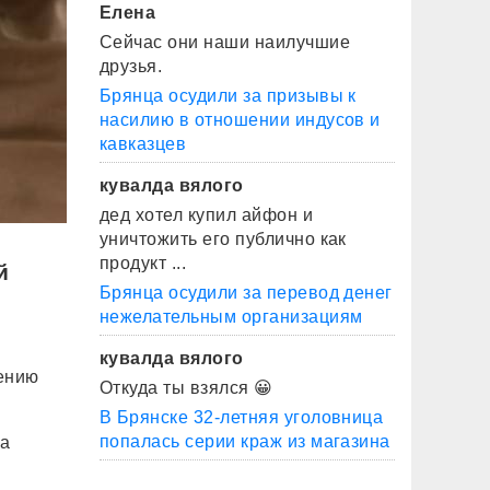
Елена
Сейчас они наши наилучшие
друзья.
Брянца осудили за призывы к
насилию в отношении индусов и
кавказцев
кувалда вялого
дед хотел купил айфон и
уничтожить его публично как
продукт ...
й
Брянца осудили за перевод денег
нежелательным организациям
кувалда вялого
ению
Откуда ты взялся 😀
В Брянске 32-летняя уголовница
попалась серии краж из магазина
ла