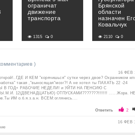
в
ограничат
Брянской
3
движение
области
транспорта
назначен Ег
Ковальчук
1315
0
2110
0
 комментариев )
16 ФЕВ 
открой!..ГДЕ И КЕМ "корячишься" сутки через двое? Охранником ил
аботка" такая ,"выносящая"мозг?! А не хотел ты ПАХАТЬ 22 -24
 В ГОД+ РАБОЧИЕ НЕДЕЛИ! и УЙТИ НА ПЕНСИЮ С
Н.Ы.М.И. 12(ДВЕНАДЦАТЬЮ) ОТПУСКАМИ???????!!!!!!! ......Жора. Н
.Ты ИМ о.б.я.з.а.н. ВСЕМ:оглянись....
Ответить
2
16 ФЕВ 
ние