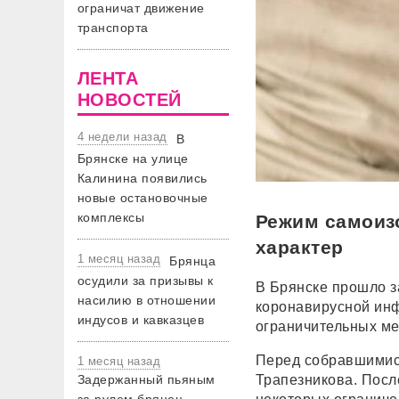
ограничат движение
транспорта
ЛЕНТА
НОВОСТЕЙ
4 недели назад
В
Брянске на улице
Калинина появились
новые остановочные
комплексы
Режим самоиз
характер
1 месяц назад
Брянца
осудили за призывы к
В Брянске прошло з
насилию в отношении
коронавирусной ин
индусов и кавказцев
ограничительных м
Перед собравшимис
1 месяц назад
Задержанный пьяным
Трапезникова. Посл