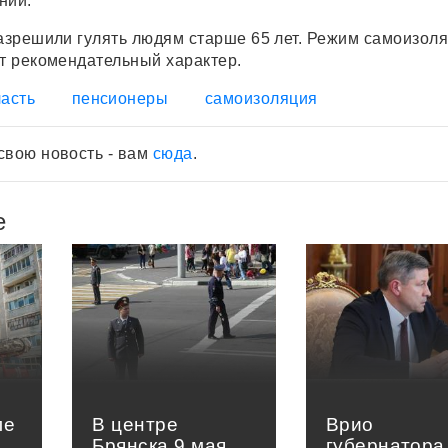
ний.
разрешили гулять людям старше 65 лет. Режим самоизол
ит рекомендательный характер.
асть
пенсионеры
самоизоляция
свою новость - вам
сюда
.
е
ле
В центре
Врио
Брянска 9 мая
губернатора