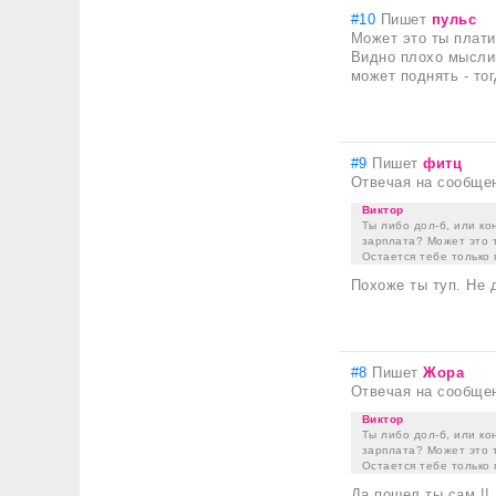
#10
Пишет
пульс
Может это ты плат
Видно плохо мыслиш
может поднять - то
#9
Пишет
фитц
Отвечая на сообще
Виктор
Ты либо дол-б, или ко
зарплата? Может это т
Остается тебе только
Похоже ты туп. Не 
#8
Пишет
Жора
Отвечая на сообще
Виктор
Ты либо дол-б, или ко
зарплата? Может это т
Остается тебе только
Да пошел ты сам !!