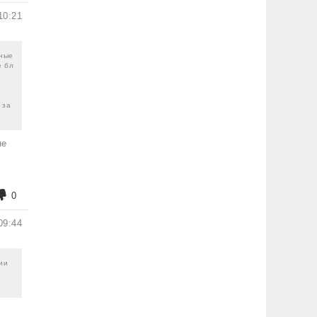
10:21
тные
е бл
 за
не
0
09:44
сии