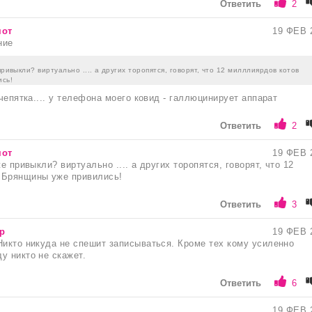
Ответить
2
мот
19 ФЕВ 
ние
привыкли? виртуально .... а других торопятся, говорят, что 12 милллиярдов котов
сь!
очепятка.... у телефона моего ковид - галлюцинирует аппарат
Ответить
2
мот
19 ФЕВ 
же привыкли? виртуально .... а других торопятся, говорят, что 12
 Брянщины уже привились!
Ответить
3
р
19 ФЕВ 
Никто никуда не спешит записываться. Кроме тех кому усиленно
у никто не скажет.
Ответить
6
19 ФЕВ 