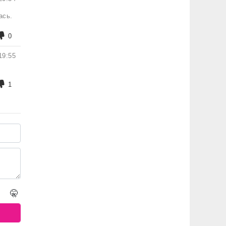
ась.
0
19:55
1
🤫