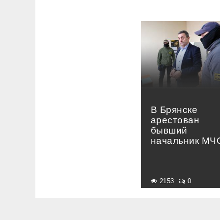
В Брянске
арестован
бывший
начальник МЧ
2153
0