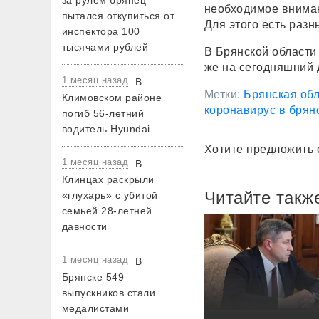
за рулем брянец
необходимое вниман
пытался откупиться от
Для этого есть раз
инспектора 100
тысячами рублей
В Брянской области 
же на сегодняшний 
1 месяц назад
В
Метки:
Брянская обл
Климовском районе
коронавирус в брян
погиб 56-летний
водитель Hyundai
Хотите предложить 
1 месяц назад
В
Клинцах раскрыли
Читайте такж
«глухарь» с убитой
семьей 28-летней
давности
1 месяц назад
В
Брянске 549
выпускников стали
медалистами