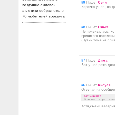
#9
Пишет
Сеня
воздушно-силовой
Коробко ушёл, но д
атлетики собрал около
70 любителей воркаута
#8
Пишет
Ольга
Не прививалась, хо
привитого населени
(Путин тоже не прив
#7
Пишет
Дима
Вот у неё рожа дов
#6
Пишет
Кисуля
Отвечая на сообще
Кот Бегемот
Привили....сори....оч
Котя,смени валерьян