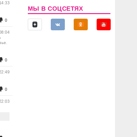
14:33
МЫ В СОЦСЕТЯХ
0
08:04
%
вье.
0
22:49
0
22:03