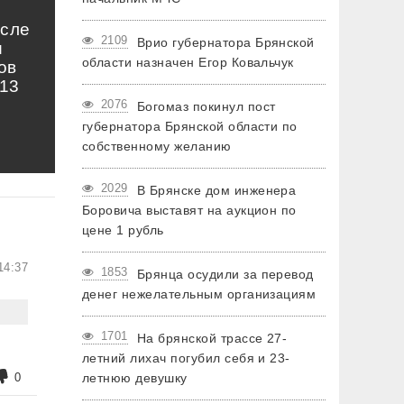
осле
2109
Врио губернатора Брянской
и
области назначен Егор Ковальчук
ов
13
2076
Богомаз покинул пост
губернатора Брянской области по
собственному желанию
2029
В Брянске дом инженера
Боровича выставят на аукцион по
цене 1 рубль
14:37
1853
Брянца осудили за перевод
денег нежелательным организациям
1701
На брянской трассе 27-
летний лихач погубил себя и 23-
0
летнюю девушку