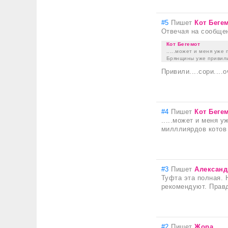
#5
Пишет
Кот Беге
Отвечая на сообще
Кот Бегемот
.....может и меня уже 
Брянщины уже привили
Привили....сори....
#4
Пишет
Кот Беге
.....может и меня у
милллиярдов котов
#3
Пишет
Александ
Туфта эта полная. 
рекомендуют. Правд
#2
Пишет
Жора