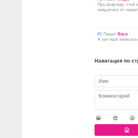
Про квартиру этой 
невдалеке от прави
#1
Пишет
Вася
А как ещё записать
Навигация по с
😀
😍
😛