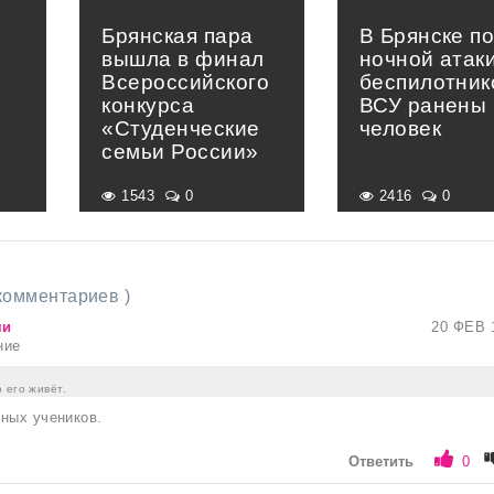
Брянская пара
В Брянске п
вышла в финал
ночной атак
Всероссийского
беспилотник
конкурса
ВСУ ранены 
«Студенческие
человек
семьи России»
1543
0
2416
0
 комментариев )
чи
20 ФЕВ 
ние
 его живёт.
ных учеников.
Ответить
0