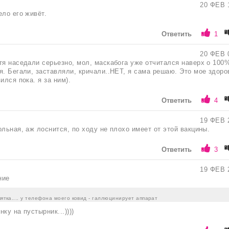
20 ФЕВ 
ело его живёт.
Ответить
1
20 ФЕВ 
тя наседали серьезно, мол, маскабога уже отчитался наверх о 100
я. Бегали, заставляли, кричали..НЕТ, я сама решаю. Это мое здоро
ился пока. я за ним).
Ответить
4
19 ФЕВ 
ольная, аж лоснится, по ходу не плохо имеет от этой вакцины.
Ответить
3
19 ФЕВ 
ние
епятка.... у телефона моего ковид - галлюцинирует аппарат
ку на пустырник...))))