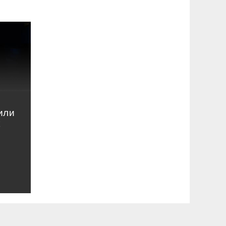
или
к