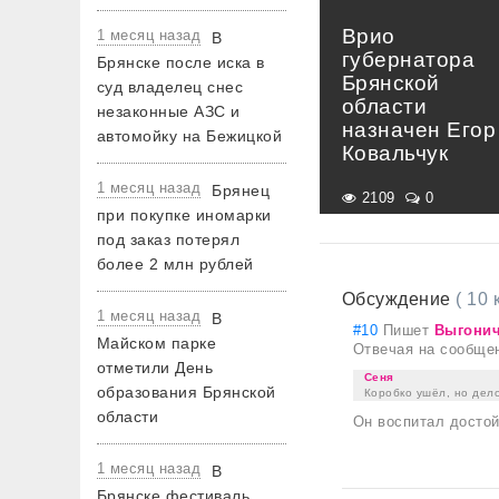
Врио
1 месяц назад
В
губернатора
Брянске после иска в
Брянской
суд владелец снес
области
незаконные АЗС и
назначен Егор
автомойку на Бежицкой
Ковальчук
1 месяц назад
Брянец
2109
0
при покупке иномарки
под заказ потерял
более 2 млн рублей
Обсуждение
( 10
1 месяц назад
В
#10
Пишет
Выгони
Майском парке
Отвечая на сообще
отметили День
Сеня
образования Брянской
Коробко ушёл, но дело
области
Он воспитал достой
1 месяц назад
В
Брянске фестиваль