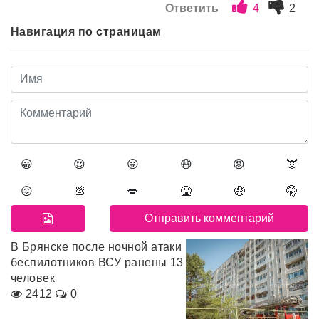
Ответить
4
2
Навигация по страницам
😀
😍
😛
😷
😡
👿
😖
💩
💋
🤮
🤑
🤫
В Брянске после ночной атаки
беспилотников ВСУ ранены 13
человек
2412
0