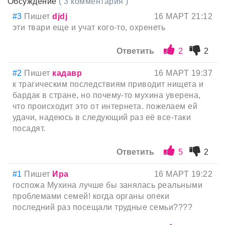
Обсуждение
( 3 комментария )
#3
Пишет
djdj
16 МАРТ 21:12
эти твари еще и учат кого-то, охренеть
Ответить
2
2
#2
Пишет
кадавр
16 МАРТ 19:37
к трагическим последствиям приводит нищета и
бардак в стране, но почему-то мухина уверена,
что происходит это от интернета. пожелаем ей
удачи, надеюсь в следующий раз её все-таки
посадят.
Ответить
5
2
#1
Пишет
Ира
16 МАРТ 19:22
госпожа Мухина лучше бы занялась реальными
проблемами семей! когда органы опеки
последний раз посещали трудные семьи????