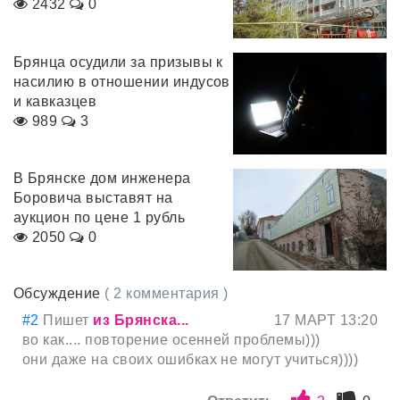
2432
0
Брянца осудили за призывы к
насилию в отношении индусов
и кавказцев
989
3
В Брянске дом инженера
Боровича выставят на
аукцион по цене 1 рубль
2050
0
Обсуждение
( 2 комментария )
#2
Пишет
из Брянска...
17 МАРТ 13:20
во как.... повторение осенней проблемы)))
они даже на своих ошибках не могут учиться))))