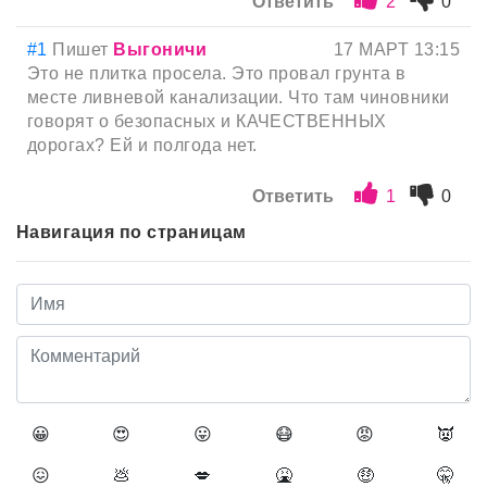
Ответить
2
0
#1
Пишет
Выгоничи
17 МАРТ 13:15
Это не плитка просела. Это провал грунта в
месте ливневой канализации. Что там чиновники
говорят о безопасных и КАЧЕСТВЕННЫХ
дорогах? Ей и полгода нет.
Ответить
1
0
Навигация по страницам
😀
😍
😛
😷
😡
👿
😖
💩
💋
🤮
🤑
🤫