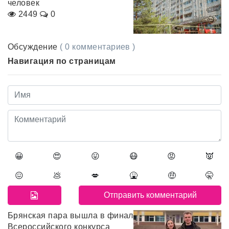
человек
2449
0
Обсуждение
( 0 комментариев )
Навигация по страницам
😀
😍
😛
😷
😡
👿
😖
💩
💋
🤮
🤑
🤫
Брянская пара вышла в финал
Всероссийского конкурса