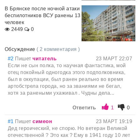
В Брянске после ночной атаки
беспилотников ВСУ ранены 13
человек
2449
0
Обсуждение
( 2 комментария )
#2
Пишет
читатель
23 МАРТ 22:07
Если не сын полка, то научная фантастика, мой
отец покойный одногодка этого подполковника,
был в оккупации, был ранен реально во время
артобстрела города, но за званиями не бегал,
хотя за ранеными ухаживал . Чудны дела...
Ответить
1
0
#1
Пишет
симеон
23 МАРТ 19:19
Дед героический, не спорю. Но ветеран Великой
отечественной ? Это как ? Ему в 1941 году 10 лет