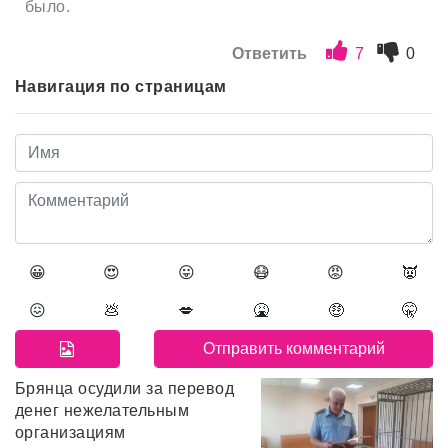
было.
Ответить
7
0
Навигация по страницам
😀
😍
😛
😷
😡
👿
😖
💩
💋
🤮
🤑
🤫
Брянца осудили за перевод
денег нежелательным
организациям