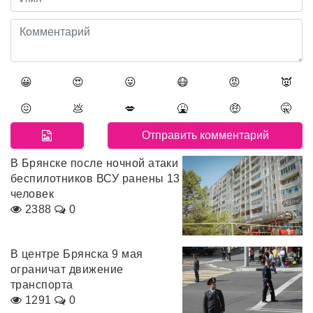
😀
😍
😛
😷
😡
👿
😖
💩
💋
🤮
🤑
🤫
В Брянске после ночной атаки
беспилотников ВСУ ранены 13
человек
2388
0
В центре Брянска 9 мая
ограничат движение
транспорта
1291
0