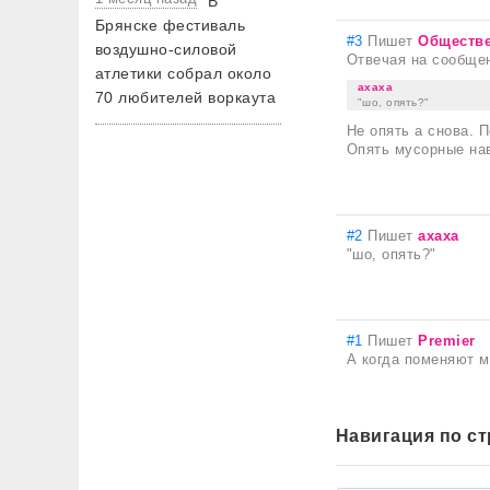
В
Брянске фестиваль
#3
Пишет
Обществ
воздушно-силовой
Отвечая на сообще
атлетики собрал около
ахаха
70 любителей воркаута
"шо, опять?"
Не опять а снова. 
Опять мусорные на
#2
Пишет
ахаха
"шо, опять?"
#1
Пишет
Premier
А когда поменяют м
Навигация по с