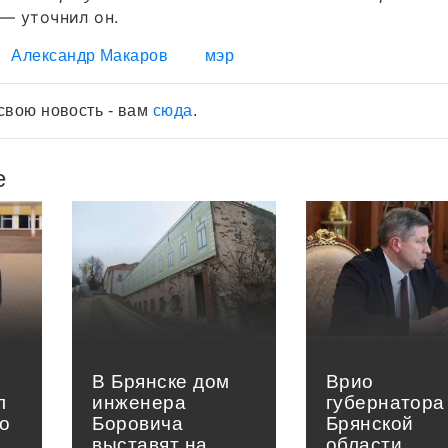
 — уточнил он.
Александр Макаров
мэр
свою новость - вам
сюда
.
е
В Брянске дом
Врио
л
инженера
губернатора
о
Боровича
Брянской
выставят на
области