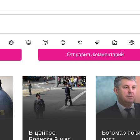
😷
😡
👿
😖
💩
💋
🤮
🤑
В центре
Богомаз пок
Брянска 9 мая
пост