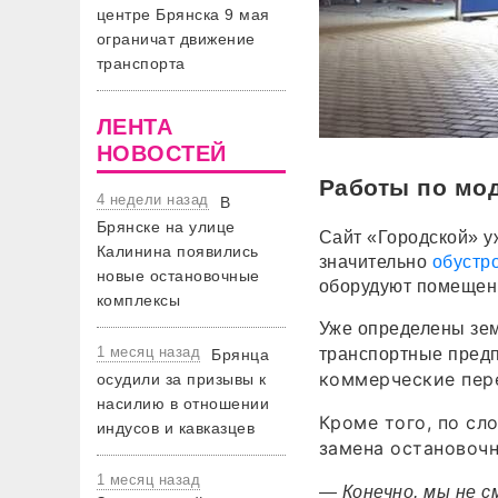
центре Брянска 9 мая
ограничат движение
транспорта
ЛЕНТА
НОВОСТЕЙ
Работы по мо
4 недели назад
В
Брянске на улице
Сайт «Городской» уж
Калинина появились
значительно
обустр
новые остановочные
оборудуют помещен
комплексы
Уже определены зем
1 месяц назад
транспортные пред
Брянца
коммерческие пер
осудили за призывы к
насилию в отношении
Кроме того, по сл
индусов и кавказцев
замена остановоч
1 месяц назад
— Конечно, мы не с