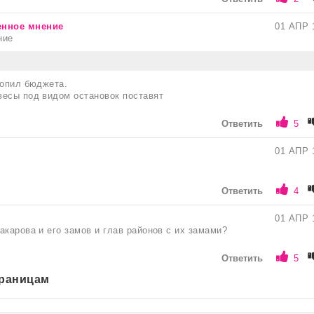
енное мнение
01 АПР 
ние
Попил бюджета.
весы под видом остановок поставят
Ответить
5
01 АПР 
Ответить
4
01 АПР 
акарова и его замов и глав районов с их замами?
Ответить
5
траницам