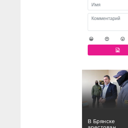
😀
😍
😛
В Брянске
арестован