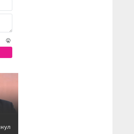
🤫
инул