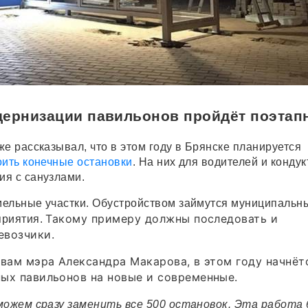
дернизации павильонов пройдёт поэтап
е рассказывал, что в этом году в Брянске планируется
оить конечные остановки
. На них для водителей и конду
ия с санузлами.
ельные участки. Обустройством займутся муниципальн
Такому примеру должны последовать и
приятия.
евозчики.
овам мэра Александра Макарова,
в этом году начнёт
ных павильонов на новые и современные.
можем сразу заменить все 500 остановок. Эта работа