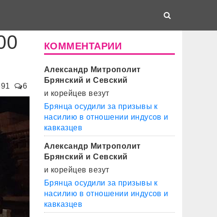
00
КОММЕНТАРИИ
Александр Митрополит
Брянский и Севский
891
6
и корейцев везут
Брянца осудили за призывы к
насилию в отношении индусов и
кавказцев
Александр Митрополит
Брянский и Севский
и корейцев везут
Брянца осудили за призывы к
насилию в отношении индусов и
кавказцев