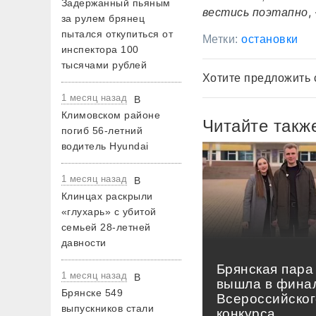
Задержанный пьяным
,
вестись поэтапно
за рулем брянец
пытался откупиться от
Метки:
остановки
инспектора 100
тысячами рублей
Хотите предложить 
1 месяц назад
В
Климовском районе
Читайте такж
погиб 56-летний
водитель Hyundai
1 месяц назад
В
Клинцах раскрыли
«глухарь» с убитой
семьей 28-летней
давности
Брянская пара
1 месяц назад
В
вышла в фина
Брянске 549
Всероссийског
выпускников стали
конкурса