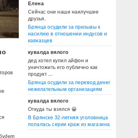
Елена
Сейчас они наши наилучшие
друзья.
Брянца осудили за призывы к
насилию в отношении индусов и
кавказцев
но
кувалда вялого
дед хотел купил айфон и
уничтожить его публично как
кторов
продукт ...
Брянца осудили за перевод денег
нежелательным организациям
ые
кувалда вялого
Откуда ты взялся 😀
ся
В Брянске 32-летняя уголовница
попалась серии краж из магазина
 будет