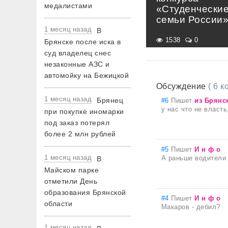
медалистами
«Студенчески
семьи России
1 месяц назад
В
1538
0
Брянске после иска в
суд владелец снес
незаконные АЗС и
автомойку на Бежицкой
Обсуждение
( 6 
1 месяц назад
Брянец
#6
Пишет
из Брянс
у нас что не власть
при покупке иномарки
под заказ потерял
более 2 млн рублей
#5
Пишет
И н ф о
1 месяц назад
А раньше водители 
В
Майском парке
отметили День
образования Брянской
#4
Пишет
И н ф о
области
Макаров - дебил?
1 месяц назад