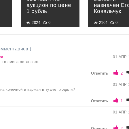
е
аукцион по цене
назначен Ег
»
1 рубль
Ковальчук
2024
0
2104
0
комментариев )
ка
01 АПР 
, то смена остановок
Ответить
2
01 АПР 
на конечной в карман в туалет ходили?
Ответить
1
01 АПР 
Ответить
2