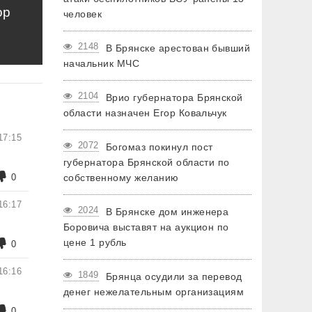
ор
человек
2148
В Брянске арестован бывший
начальник МЧС
2104
Врио губернатора Брянской
области назначен Егор Ковальчук
17:15
2072
Богомаз покинул пост
губернатора Брянской области по
0
собственному желанию
16:17
2024
В Брянске дом инженера
Боровича выставят на аукцион по
цене 1 рубль
0
16:16
1849
Брянца осудили за перевод
денег нежелательным организациям
0