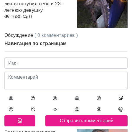
лихач погубил себя и 23-
летнюю девушку
1680
0
Обсуждение
( 0 комментариев )
Навигация по страницам
😀
😍
😛
😷
😡
👿
😖
💩
💋
🤮
🤑
🤫