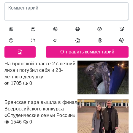
😀
😍
😛
😷
😡
👿
😖
💩
💋
🤮
🤑
🤫
На брянской трассе 27-летний
лихач погубил себя и 23-
летнюю девушку
1705
0
Брянская пара вышла в финал
Всероссийского конкурса
«Студенческие семьи России»
1546
0