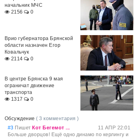
начальник МЧС
2156
0
Врио губернатора Брянской
области назначен Егор
Ковальчук
2114
0
В центре Брянска 9 мая
ограничат движение
транспорта
1317
0
Обсуждение
( 3 комментария )
#3
Пишет
Кот Бегемот ...
11 АПР 22:01
Больше дворцов! Ещё одно динамо по керлингу и