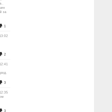
а..
шин
й за
1
13:02
2
12:41
ород.
3
12:35
ом
3