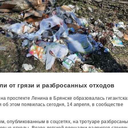
ли от грязи и разбросанных отходов
на проспекте Ленина в Брянске образовалась гигантска
 об этом появилась сегодня, 14 апреля, в сообществе
.
м, опубликованным в соцсетях, на тротуаре разбросан
евые отходы. Возле детской площадки валяются стекля