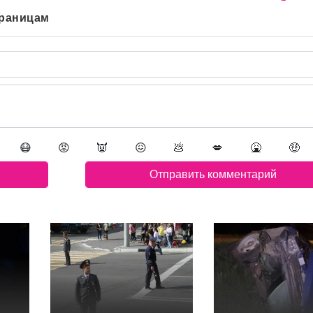
траницам
😷
😡
👿
😖
💩
💋
🤮
🤑