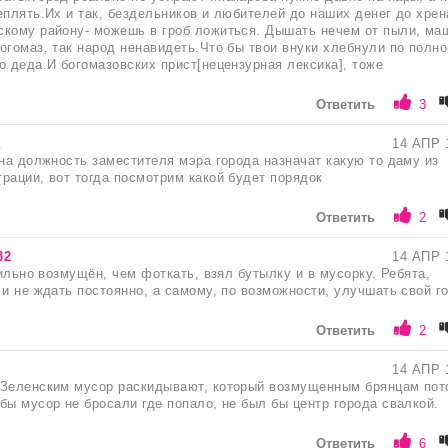
еплять.Их и так, бездельников и любителей до наших денег до хрен
скому району- можешь в гроб ложиться. Дышать нечем от пыли, ма
огомаз, так народ ненавидеть.Что бы твои внуки хлебнули по полно
о деда.И богомазовских прист[нецензурная лексика], тоже
Ответить
3
а
14 АПР 
 на должность заместителя мэра города назначат какую то даму из
рации, вот тогда посмотрим какой будет порядок
Ответить
2
32
14 АПР 
сильно возмущён, чем фоткать, взял бутылку и в мусорку. Ребята,
 и не ждать постоянно, а самому, по возможности, улучшать свой г
Ответить
2
14 АПР 
 Зеленским мусор раскидывают, который возмущенным брянцам пот
бы мусор не бросали где попало, не был бы центр города свалкой.
Ответить
6