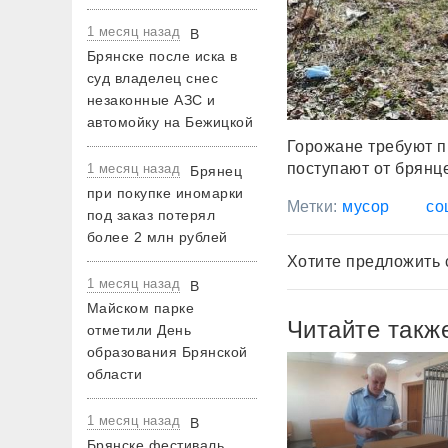
1 месяц назад
В
Брянске после иска в
суд владелец снес
незаконные АЗС и
автомойку на Бежицкой
Горожане требуют п
поступают от брянц
1 месяц назад
Брянец
при покупке иномарки
Метки:
мусор
со
под заказ потерял
более 2 млн рублей
Хотите предложить 
1 месяц назад
В
Майском парке
Читайте такж
отметили День
образования Брянской
области
1 месяц назад
В
Брянске фестиваль