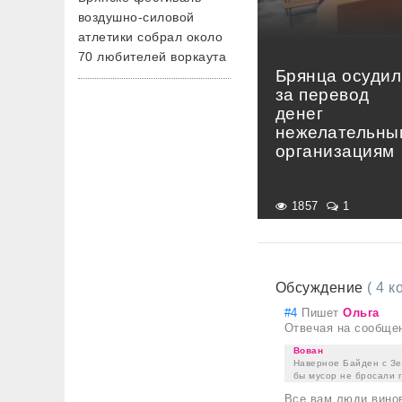
воздушно-силовой
атлетики собрал около
70 любителей воркаута
Брянца осудил
за перевод
денег
нежелательны
организациям
1857
1
Обсуждение
( 4 
#4
Пишет
Ольга
Отвечая на сообще
Вован
Наверное Байден с Зе
бы мусор не бросали г
Все вам люди винов