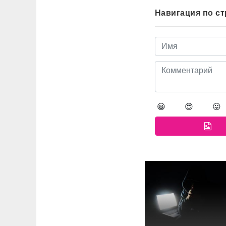
Навигация по с
😀
😍
😛