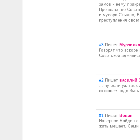
замов к нему прикр
Прошелся по Совет
и мусора.Стыдно, Б
преступления своег
#3
Пишет
Мурзилк
Говорят что вскоре
Советской админист
#2
Пишет
василий 
... ну если уж так 
активнее надо быть
#1
Пишет
Вован
Наверное Байден с
жить мешает. Сами 