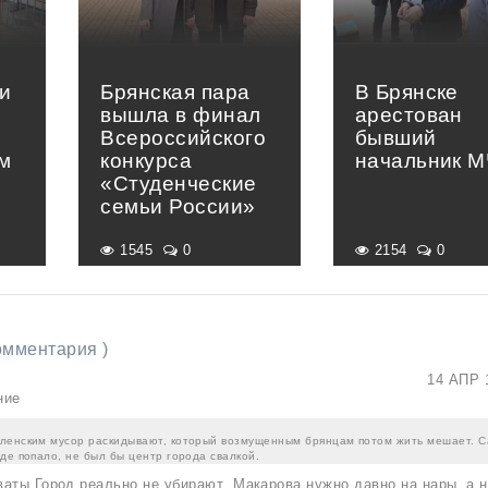
и
Брянская пара
В Брянске
вышла в финал
арестован
Всероссийского
бывший
м
конкурса
начальник 
«Студенческие
семьи России»
1545
0
2154
0
комментария )
14 АПР 
ние
ленским мусор раскидывают, который возмущенным брянцам потом жить мешает. 
де попало, не был бы центр города свалкой.
аты.Город реально не убирают .Макарова нужно давно на нары, а 