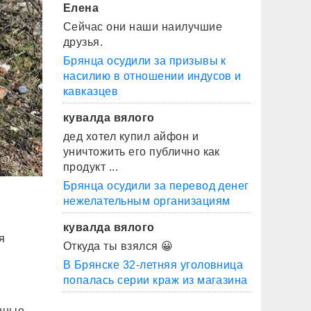
Елена
Сейчас они наши наилучшие
друзья.
Брянца осудили за призывы к
насилию в отношении индусов и
кавказцев
кувалда вялого
дед хотел купил айфон и
уничтожить его публично как
продукт ...
Брянца осудили за перевод денег
нежелательным организациям
кувалда вялого
я
Откуда ты взялся 😀
В Брянске 32-летняя уголовница
попалась серии краж из магазина
ы
нные