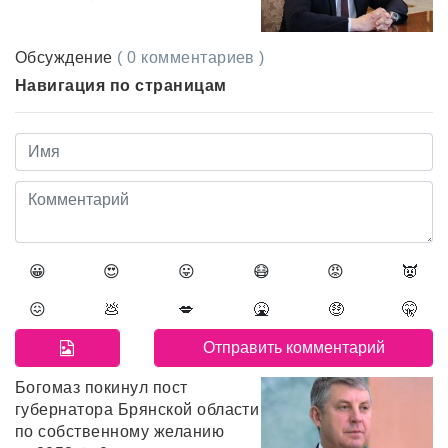
Обсуждение
( 0 комментариев )
Навигация по страницам
😀
😍
😛
😷
😡
👿
😖
💩
💋
🤮
🤑
🤫
Богомаз покинул пост
губернатора Брянской области
по собственному желанию