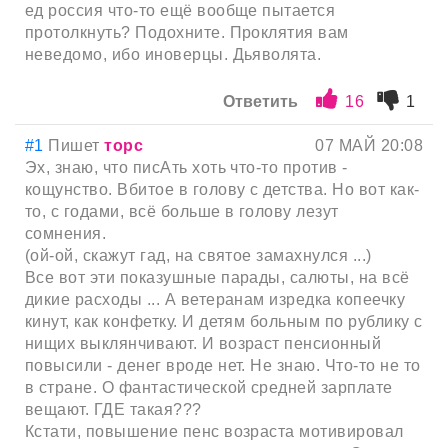
ед россия что-то ещё вообще пытается
протолкнуть? Подохните. Проклятия вам
неведомо, ибо иноверцы. Дьяволята.
Ответить
16
1
#1
Пишет
торс
07 МАЙ 20:08
Эх, знаю, что писАть хоть что-то против -
кощунство. Вбитое в голову с детства. Но вот как-
то, с годами, всё больше в голову лезут
сомнения.
(ой-ой, скажут гад, на святое замахнулся ...)
Все вот эти показушные парады, салюты, на всё
дикие расходы ... А ветеранам изредка копеечку
кинут, как конфетку. И детям больным по рублику с
нищих выклянчивают. И возраст пенсионный
повысили - денег вроде нет. Не знаю. Что-то не то
в стране. О фантастической средней зарплате
вещают. ГДЕ такая???
Кстати, повышение пенс возраста мотивировал