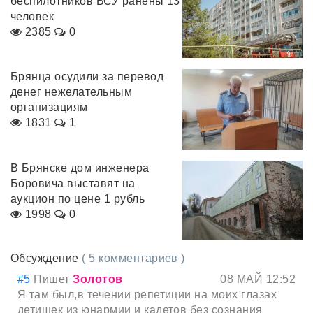
беспилотников ВСУ ранены 13
человек
2385
0
Брянца осудили за перевод
денег нежелательным
организациям
1831
1
В Брянске дом инженера
Боровича выставят на
аукцион по цене 1 рубль
1998
0
Обсуждение
( 5 комментариев )
#5
Пишет
Золотов
08 МАЙ 12:52
Я там был,в течении репетиции на моих глазах
детишек из юнармии и кадетов без сознания