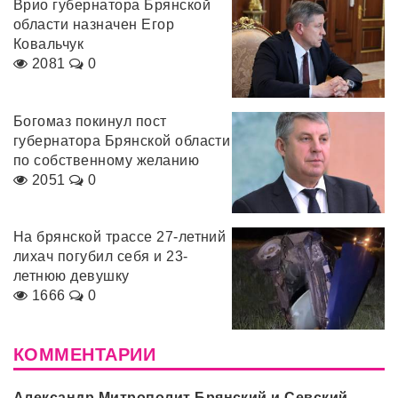
Врио губернатора Брянской
области назначен Егор
Ковальчук
2081
0
Богомаз покинул пост
губернатора Брянской области
по собственному желанию
2051
0
На брянской трассе 27-летний
лихач погубил себя и 23-
летнюю девушку
1666
0
КОММЕНТАРИИ
Александр Митрополит Брянский и Севский