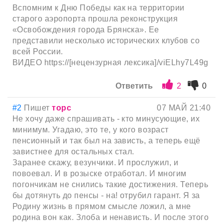
Вспомним к Дню Победы как на территории
старого аэропорта прошла реконструкция
«Освобождения города Брянска». Ее
представили несколько исторических клубов со
всей России.
ВИДЕО https://[нецензурная лексика]/viELhy7L49g
Ответить
2
0
#2
Пишет
торс
07 МАЙ 21:40
Не хочу даже спрашивать - кто минусующие, их
минимум. Угадаю, это те, у кого возраст
пенсионный и так был на зависть, а теперь ещё
завистнее для остальных стал.
Заранее скажу, везунчики. И прослужил, и
повоевал. И в розыске отработал. И многим
погончикам не снились такие достижения. Теперь
бы дотянуть до пенсы - на! отрубил гарант. Я за
Родину жизнь в прямом смысле ложил, а мне
родина вон как. Злоба и ненависть. И после этого