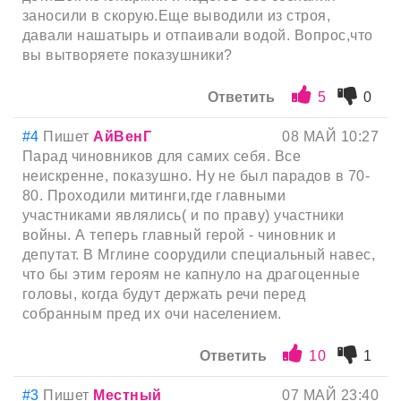
заносили в скорую.Еще выводили из строя,
давали нашатырь и отпаивали водой. Вопрос,что
вы вытворяете показушники?
Ответить
5
0
#4
Пишет
АйВенГ
08 МАЙ 10:27
Парад чиновников для самих себя. Все
неискренне, показушно. Ну не был парадов в 70-
80. Проходили митинги,где главными
участниками являлись( и по праву) участники
войны. А теперь главный герой - чиновник и
депутат. В Мглине соорудили специальный навес,
что бы этим героям не капнуло на драгоценные
головы, когда будут держать речи перед
собранным пред их очи населением.
Ответить
10
1
#3
Пишет
Местный
07 МАЙ 23:40