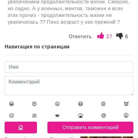
увеличением продолжительности жизни. Смешно,
но ладно. А у военных, ментов, таможни и всех
этих прочих - продолжительность жизни не
увеличилась ?? Пенс возраст у них прежний ?
Ответить
27
6
Навигация по страницам
😀
😍
😛
😷
😡
👿
😖
💩
💋
🤮
🤑
🤫