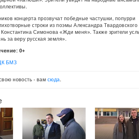
оллективы.
ников концерта прозвучат победные частушки, попурри
тихотворные строки из поэмы Александра Твардовского
 Константина Симонова «Жди меня». Также зрители ус
нь за веру русская земля».
чение: 0+
ДК БМЗ
свою новость - вам
сюда
.
е