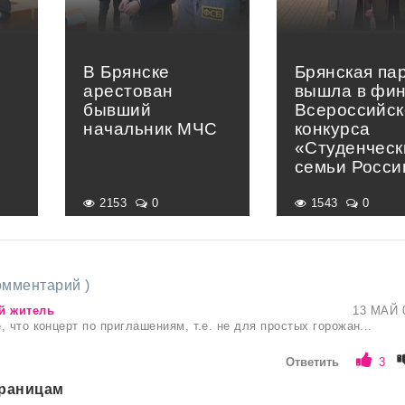
В Брянске
Брянская па
арестован
вышла в фи
бывший
Всероссийск
начальник МЧС
конкурса
«Студенческ
семьи Росси
2153
0
1543
0
комментарий )
й житель
13 МАЙ 
 что концерт по приглашениям, т.е. не для простых горожан...
Ответить
3
траницам