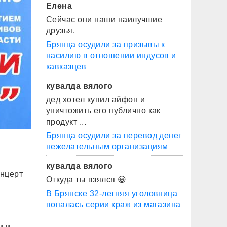
Елена
Сейчас они наши наилучшие
друзья.
Брянца осудили за призывы к
насилию в отношении индусов и
кавказцев
кувалда вялого
дед хотел купил айфон и
уничтожить его публично как
продукт ...
Брянца осудили за перевод денег
нежелательным организациям
кувалда вялого
онцерт
Откуда ты взялся 😀
В Брянске 32-летняя уголовница
попалась серии краж из магазина
и и