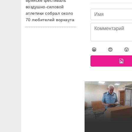
Брянске фестиваль
воздушно-силовой
атлетики собрал около
70 любителей воркаута
😀
😍
😛