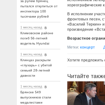
за рулем брянец
хореографические к
пытался откупиться от
инспектора 100
В исполнении участ
тысячами рублей
фронтовых песен, с
«Василий Теркин» и
1 месяц назад
В
произведение «Вста
Климовском районе
Возрастное ограни
погиб 56-летний
водитель Hyundai
Метки:
концерт
1 месяц назад
В
Хотите предложить 
Клинцах раскрыли
«глухарь» с убитой
семьей 28-летней
Читайте такж
давности
1 месяц назад
В
Брянске 549
выпускников стали
медалистами