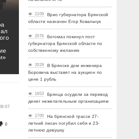
2109
Врио губернатора Брянской
области назначен Егор Ковальчук
ра
нал
2076
Богомаз покинул пост
ого
губернатора Брянской области по
ие
собственному желанию
и»
2029
В Брянске дом инженера
Боровича выставят на аукцион по
цене 1 рубль
1853
Брянца осудили за перевод
денег нежелательным организациям
09:07
1700
На брянской трассе 27-
летний лихач погубил себя и 23-
0
летнюю девушку