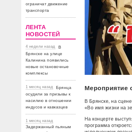
ограничат движение
транспорта
ЛЕНТА
НОВОСТЕЙ
4 недели назад
В
Брянске на улице
Калинина появились
новые остановочные
комплексы
Мероприятие с
1 месяц назад
Брянца
осудили за призывы к
насилию в отношении
В Брянске, на сцен
индусов и кавказцев
«Во имя жизни на зе
На концерте выступ
1 месяц назад
программа откроет
Задержанный пьяным
исполнением легенд