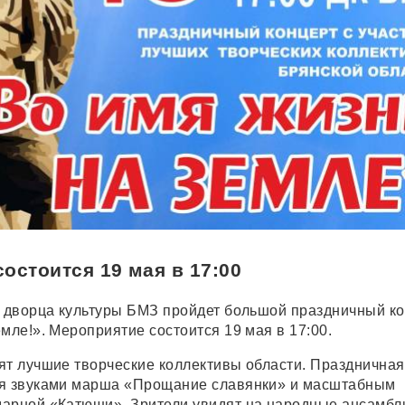
остоится 19 мая в 17:00
е дворца культуры БМЗ пройдет большой праздничный к
мле!». Мероприятие состоится 19 мая в 17:00.
ят лучшие творческие коллективы области. Праздничная
ся звуками марша «Прощание славянки» и масштабным
арной «Катюши». Зрители увидят на народные ансамбл