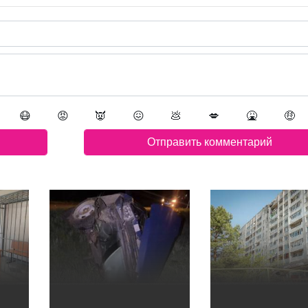
😷
😡
👿
😖
💩
💋
🤮
🤑