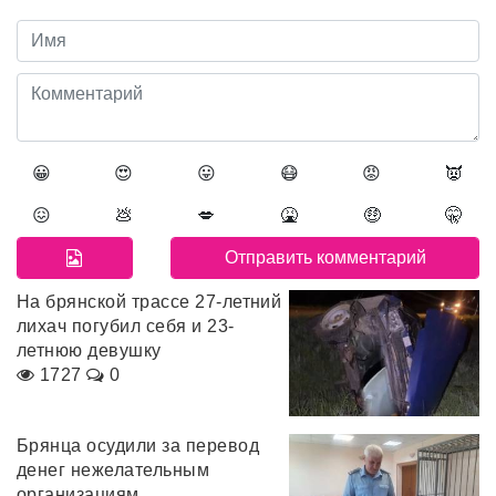
😀
😍
😛
😷
😡
👿
😖
💩
💋
🤮
🤑
🤫
На брянской трассе 27-летний
лихач погубил себя и 23-
летнюю девушку
1727
0
Брянца осудили за перевод
денег нежелательным
организациям