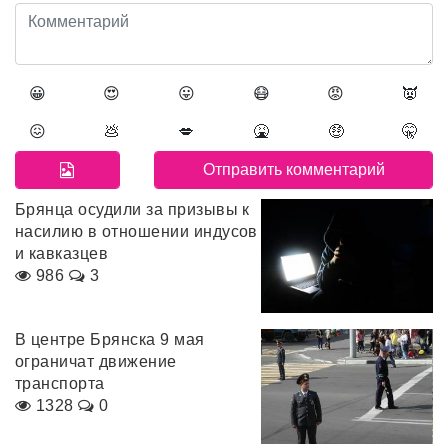
😀
😍
😛
😷
😡
👿
😖
💩
💋
🤮
🤑
🤫
Брянца осудили за призывы к
насилию в отношении индусов
и кавказцев
986
3
В центре Брянска 9 мая
ограничат движение
транспорта
1328
0