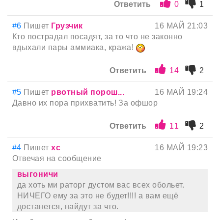
Ответить
0
1
#6
Пишет
Грузчик
16 МАЙ 21:03
Кто пострадал посадят, за то что не законно
вдыхали пары аммиака, кража!
Ответить
14
2
#5
Пишет
рвотный порош...
16 МАЙ 19:24
Давно их пора прихватить! За офшор
Ответить
11
2
#4
Пишет
хс
16 МАЙ 19:23
Отвечая на сообщение
выгоничи
да хоть ми раторг дустом вас всех обольет.
НИЧЕГО ему за это не будет!!!! а вам ещё
достанется, найдут за что.