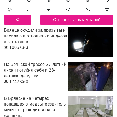
😖
💩
💋
🤮
🤑
🤫
Брянца осудили за призывы к
насилию в отношении индусов
и кавказцев
1005
3
На брянской трассе 27-летний
лихач погубил себя и 23-
летнюю девушку
1742
0
В Брянске на четырех
попавших в медвытрезвитель
мужчин приходится одна
женщина