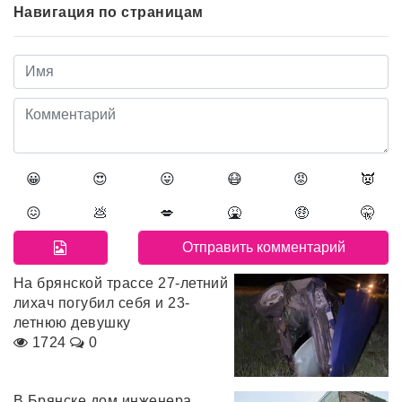
Навигация по страницам
😀
😍
😛
😷
😡
👿
😖
💩
💋
🤮
🤑
🤫
На брянской трассе 27-летний
лихач погубил себя и 23-
летнюю девушку
1724
0
В Брянске дом инженера