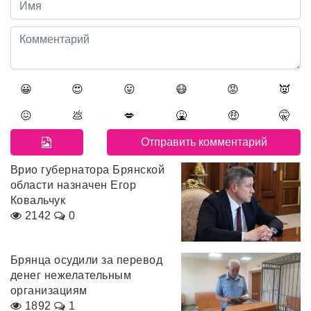
😀
😍
😛
😷
😡
👿
😖
💩
💋
🤮
🤑
🤫
Врио губернатора Брянской
области назначен Егор
Ковальчук
2142
0
Брянца осудили за перевод
денег нежелательным
организациям
1892
1