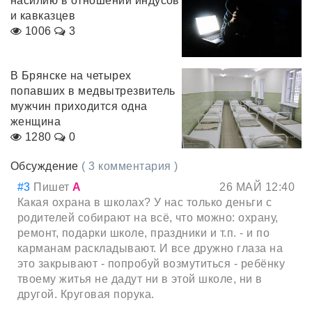
насилию в отношении индусов
и кавказцев
1006
3
В Брянске на четырех
попавших в медвытрезвитель
мужчин приходится одна
женщина
1280
0
Обсуждение
( 3 комментария )
#3
Пишет
А
26 МАЙ 12:40
Какая охрана в школах? У нас только деньги с
родителей собирают на всё, что можно: охрану,
ремонт, подарки школе, праздники и т.п. - и по
карманам раскладывают. И все дружно глаза на
это закрывают - попробуй возмутиться - ребёнку
твоему житья не дадут ни в этой школе, ни в
другой. Круговая порука.