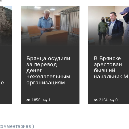
Брянца осудили
В Брянске
за перевод
арестован
денег
бывший
нежелательным
начальник 
не
организациям
1856
1
2154
0
 комментариев )