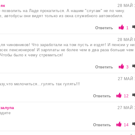
няк
28 МАЙ 
е позволить на Ладе прокатиться. А нашим "слугам" не по чину.
, автобусы они видят только из окна служебного автомобиля.
Ответить
1
28 МАЙ 
ля чиновников! Что заработали на том пусть и ездят! И пенсии у ни
всех пенсионеров! И зарплаты не более чем в два раза больше чем
 Чтобы было к чему стремиться!
Ответить
3
27 МАЙ 
у,что мелочиться...гулять так гулять!!!
Ответить
12
 залупа
27 МАЙ 
здите
Ответить
14