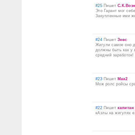
#25
Пишет
С.К.Воз
Это Гарант мог себ
Закупленные ими же
#24
Пишет
Зевс
Жигули самое оно д
должны быть как у 
средний заработок!
#23
Пишет
Мак2
Мож ролс ройсы сраз
#22
Пишет
капитан
кАзлы на жигулях е