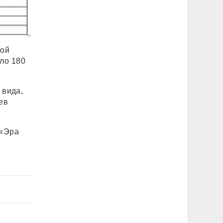
кой
ло 180
 вида,
ев
 «Эра