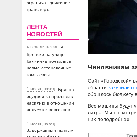
ограничат движение
транспорта
ЛЕНТА
НОВОСТЕЙ
4 недели назад
В
Брянске на улице
Калинина появились
Чиновникам з
новые остановочные
комплексы
Сайт «Городской» р
области
закупили п
1 месяц назад
Брянца
обошлось бюджету в
осудили за призывы к
насилию в отношении
Все машины будут ч
индусов и кавказцев
литра. Мы посмотре
них поподробнее.
1 месяц назад
Задержанный пьяным