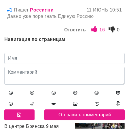
#1
Пишет
Россияни
11 ИЮНЬ 10:51
Давно уже пора гнать Единую Россию
Ответить
16
0
Навигация по страницам
😀
😍
😛
😷
😡
👿
😖
💩
💋
🤮
🤑
🤫
В центре Брянска 9 мая