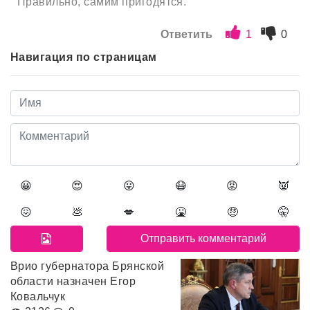
Правильно, самим пригодятся.
Ответить
1
0
Навигация по страницам
😀
😍
😛
😷
😡
👿
😖
💩
💋
🤮
🤑
🤫
Врио губернатора Брянской
области назначен Егор
Ковальчук