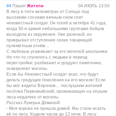
#4
Пишет
Жители
04 ИЮЛЬ 13:50
В лесу в пяти километрах от Сельцо под
высокими соснами вечным сном спит
неизвестный солдат. Он погиб в октябре 41 года,
когда 50-я армия небольшими группами бойцов
выходила из окружения. Уже раненый, он
прикрывал отступление своих товарищей
пулемётным огнём…
С любовью ухаживают за его могилой школьники.
Но что-то случилось с людьми в период
перестройки: разбивают и уродуют памятники,
оскверняют могилы.
Если бы Неизвестный солдат знал, что будут
делать грядущие поколения на его могиле! Если
бы мог видеть! Впрочем… послушаем жителей
посёлка Первомайский, проживающих на опушке
леса недалеко от могилы.
Рассказ Лукерьи Дёминой:
- Моя корова не пришла домой. Мы стали искать
её по лесу. Ходили часов до 12 ночи. В лесу