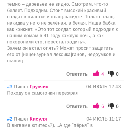
темно – деревьев не видно. Смотрим, что-то
белеет. Подходим. Стоит высокий красивый
солдат в пилотке и плащ-накидке. Только плащ-
накидка у него не зелёная, а белая. Наша бабка
как крикнет: «Это тот солдат, который подходил к
нашим домам в 41-году каждую ночь, а как
похоронили его, перестал ходить».
Зачем он встал опять? Может просит защитить
его от [нецензурная лексика]ганов, недоумков и
пьяниц…
Ответить
4
0
#3
Пишет
Грузчик
04 ИЮЛЬ 12:43
Походу он самогонки пережрал
Ответить
6
0
#2
Пишет
Кисуля
04 ИЮЛЬ 11:17
В вигваме ютитесь?)....А где "пёрья" в