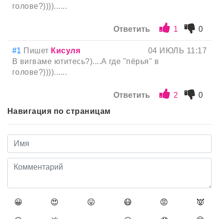
голове?))))......
Ответить
1
0
#1
Пишет
Кисуля
04 ИЮЛЬ 11:17
В вигваме ютитесь?)....А где "пёрья" в
голове?))))......
Ответить
2
0
Навигация по страницам
😀
😍
😛
😷
😡
👿