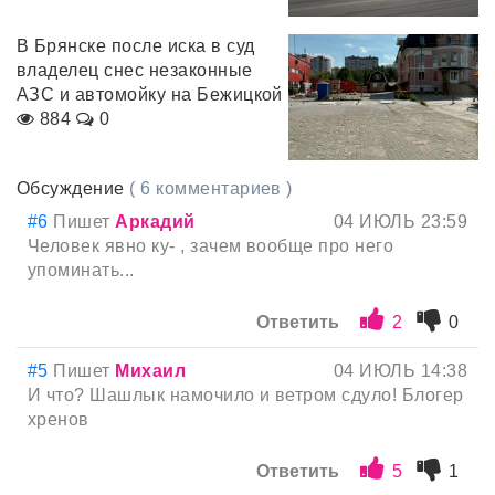
В Брянске после иска в суд
владелец снес незаконные
АЗС и автомойку на Бежицкой
884
0
Обсуждение
( 6 комментариев )
#6
Пишет
Аркадий
04 ИЮЛЬ 23:59
Человек явно ку- , зачем вообще про него
упоминать...
Ответить
2
0
#5
Пишет
Михаил
04 ИЮЛЬ 14:38
И что? Шашлык намочило и ветром сдуло! Блогер
хренов
Ответить
5
1