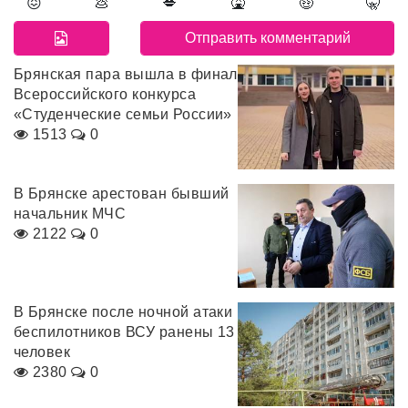
😖
💩
💋
🤮
🤑
🤫
Брянская пара вышла в финал
Всероссийского конкурса
«Студенческие семьи России»
1513
0
В Брянске арестован бывший
начальник МЧС
2122
0
В Брянске после ночной атаки
беспилотников ВСУ ранены 13
человек
2380
0