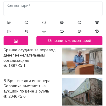
😀
😍
😛
😷
😡
👿
😖
💩
💋
🤮
🤑
🤫
Брянца осудили за перевод
денег нежелательным
организациям
1867
1
В Брянске дом инженера
Боровича выставят на
аукцион по цене 1 рубль
2046
0