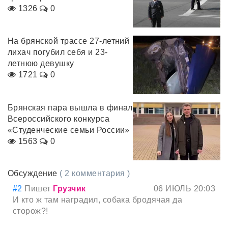
1326
0
На брянской трассе 27-летний
лихач погубил себя и 23-
летнюю девушку
1721
0
Брянская пара вышла в финал
Всероссийского конкурса
«Студенческие семьи России»
1563
0
Обсуждение
( 2 комментария )
#2
Пишет
Грузчик
06 ИЮЛЬ 20:03
И кто ж там наградил, собака бродячая да
сторож?!