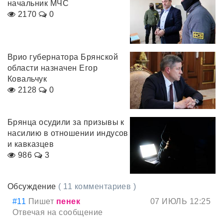
начальник МЧС
2170
0
Врио губернатора Брянской
области назначен Егор
Ковальчук
2128
0
Брянца осудили за призывы к
насилию в отношении индусов
и кавказцев
986
3
Обсуждение
( 11 комментариев )
#11
Пишет
пенек
07 ИЮЛЬ 12:25
Отвечая на сообщение