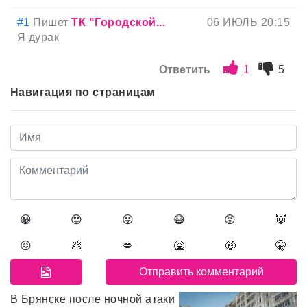
#1
Пишет
ТК "Городской...
06 ИЮЛЬ 20:15
Я дурак
Ответить
1
5
Навигация по страницам
😀
😍
😛
😷
😡
👿
😖
💩
💋
🤮
🤑
🤫
В Брянске после ночной атаки