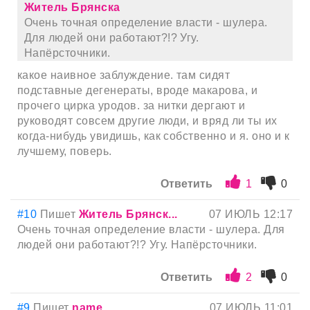
Житель Брянска
Очень точная определение власти - шулера.
Для людей они работают?!? Угу.
Напёрсточники.
какое наивное заблуждение. там сидят
подставные дегенераты, вроде макарова, и
прочего цирка уродов. за нитки дергают и
руководят совсем другие люди, и вряд ли ты их
когда-нибудь увидишь, как собственно и я. оно и к
лучшему, поверь.
Ответить
1
0
#10
Пишет
Житель Брянск...
07 ИЮЛЬ 12:17
Очень точная определение власти - шулера. Для
людей они работают?!? Угу. Напёрсточники.
Ответить
2
0
#9
Пишет
name
07 ИЮЛЬ 11:01