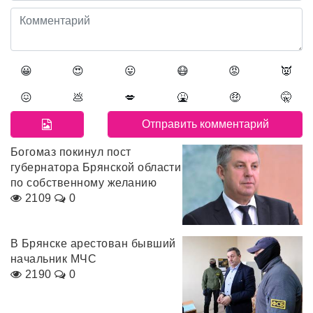
😀
😍
😛
😷
😡
👿
😖
💩
💋
🤮
🤑
🤫
Богомаз покинул пост
губернатора Брянской области
по собственному желанию
2109
0
В Брянске арестован бывший
начальник МЧС
2190
0