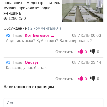
попавших в медвытрезвитель
мужчин приходится одна
женщина
1280
0
Обсуждение
( 2 комментария )
#2
Пишет
Кот Бегемот ...
09 ИЮЛЬ 00:03
А где их маски? КуАр коды? Вакцинированы?
Ответить
0
0
#1
Пишет
Овстуг
08 ИЮЛЬ 23:44
Классно, у нас бы так.
Ответить
0
0
Навигация по страницам