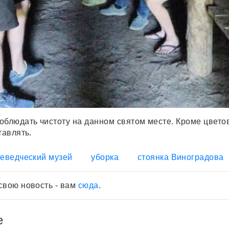
облюдать чистоту на данном святом месте. Кроме цветов
тавлять.
аеведческий музей
уборка
стоянка Виноградова
свою новость - вам
сюда
.
е