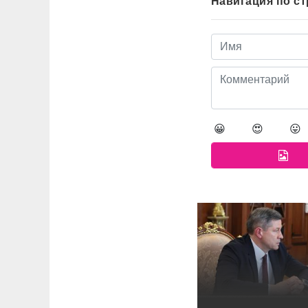
Навигация по с
😀
😍
😛