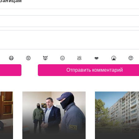
траницам
😷
😡
👿
😖
💩
💋
🤮
🤑