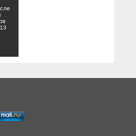
осле
и
ов
13