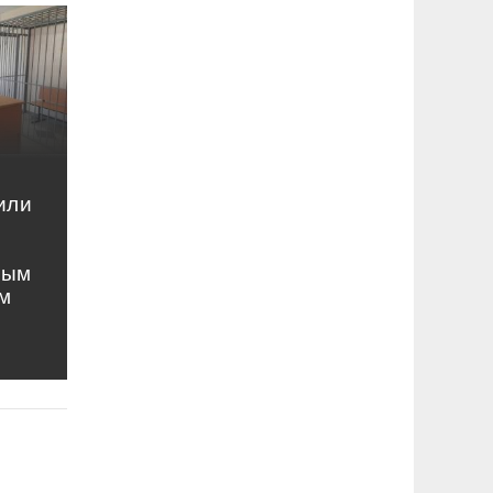
или
ным
м