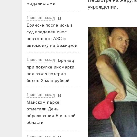
Несмотря на жару, 
медалистами
учреждении.
1 месяц назад
В
Брянске после иска в
суд владелец снес
незаконные АЗС и
автомойку на Бежицкой
1 месяц назад
Брянец
при покупке иномарки
под заказ потерял
более 2 млн рублей
1 месяц назад
В
Майском парке
отметили День
образования Брянской
области
1 месяц назад