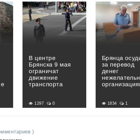
В центре
Брянца осуд
Брянска 9 мая
за перевод
ограничат
денег
движение
нежелатель
не
транспорта
организация
1297
0
1834
1
комментариев )